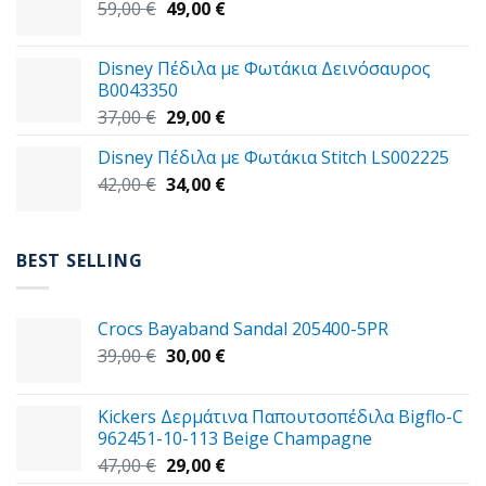
Original
Η
59,00
€
49,00
€
39,00 €.
price
τρέχουσα
was:
τιμή
Disney Πέδιλα με Φωτάκια Δεινόσαυρος
59,00 €.
είναι:
B0043350
49,00 €.
Original
Η
37,00
€
29,00
€
price
τρέχουσα
Disney Πέδιλα με Φωτάκια Stitch LS002225
was:
τιμή
Original
Η
42,00
€
37,00 €.
34,00
€
είναι:
price
τρέχουσα
29,00 €.
was:
τιμή
42,00 €.
είναι:
BEST SELLING
34,00 €.
Crocs Bayaband Sandal 205400-5PR
Original
Η
39,00
€
30,00
€
price
τρέχουσα
was:
τιμή
Kickers Δερμάτινα Παπουτσοπέδιλα Bigflo-C
39,00 €.
είναι:
962451-10-113 Beige Champagne
30,00 €.
Original
Η
47,00
€
29,00
€