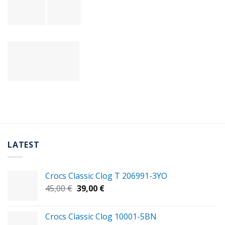
LATEST
Crocs Classic Clog T 206991-3YΟ
Original
Η
45,00
€
39,00
€
price
τρέχουσα
was:
τιμή
Crocs Classic Clog 10001-5BN
45,00 €.
είναι: