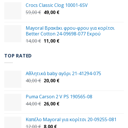
price
τρέχουσα
Crocs Classic Clog 10001-6SV
was:
τιμή
Original
Η
59,00
€
47,00 €.
49,00
€
είναι:
price
τρέχουσα
29,00 €.
was:
τιμή
Mayoral Βρακάκι φρου-φρου για κορίτσι
59,00 €.
είναι:
Better Cotton 24-09698-077 Εκρού
49,00 €.
Original
Η
14,00
€
11,00
€
price
τρέχουσα
was:
τιμή
TOP RATED
14,00 €.
είναι:
11,00 €.
Αθλητικά baby αγόρι 21-41294-075
Original
Η
40,00
€
20,00
€
price
τρέχουσα
was:
τιμή
Puma Carson 2 V PS 190565-08
40,00 €.
είναι:
Original
Η
44,00
€
26,00
€
20,00 €.
price
τρέχουσα
was:
τιμή
Καπέλο Mayoral για κορίτσι 20-09255-081
44,00 €.
είναι:
Original
Η
12,00
€
8,00
€
26,00 €.