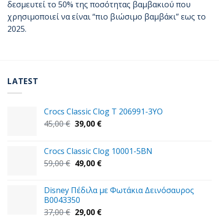
δεσμευτεί το 50% της ποσότητας βαμβακιού που
χρησιμοποιεί να είναι “πιο βιώσιμο βαμβάκι” εως το
2025.
LATEST
Crocs Classic Clog T 206991-3YΟ
Original
Η
45,00
€
39,00
€
price
τρέχουσα
was:
τιμή
Crocs Classic Clog 10001-5BN
45,00 €.
είναι:
Original
Η
59,00
€
49,00
€
39,00 €.
price
τρέχουσα
was:
τιμή
Disney Πέδιλα με Φωτάκια Δεινόσαυρος
59,00 €.
είναι:
B0043350
49,00 €.
Original
Η
37,00
€
29,00
€