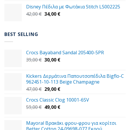
price
τρέχουσα
Disney Πέδιλα με Φωτάκια Stitch LS002225
was:
τιμή
Original
Η
42,00
€
37,00 €.
34,00
€
είναι:
price
τρέχουσα
29,00 €.
was:
τιμή
42,00 €.
είναι:
BEST SELLING
34,00 €.
Crocs Bayaband Sandal 205400-5PR
Original
Η
39,00
€
30,00
€
price
τρέχουσα
was:
τιμή
Kickers Δερμάτινα Παπουτσοπέδιλα Bigflo-C
39,00 €.
είναι:
962451-10-113 Beige Champagne
30,00 €.
Original
Η
47,00
€
29,00
€
price
τρέχουσα
Crocs Classic Clog 10001-6SV
was:
τιμή
Original
Η
59,00
€
47,00 €.
49,00
€
είναι:
price
τρέχουσα
29,00 €.
was:
τιμή
Mayoral Βρακάκι φρου-φρου για κορίτσι
59,00 €.
είναι:
Better Cotton 24-09698-077 Εκρού