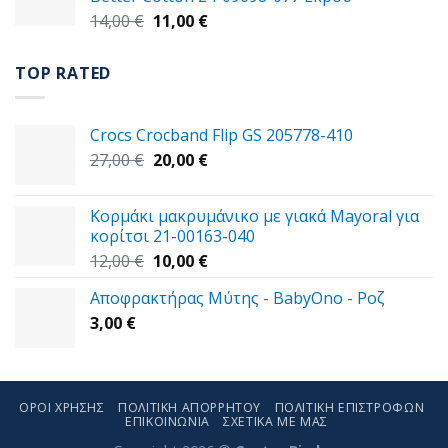
49,00 €.
Original
Η
14,00
€
11,00
€
price
τρέχουσα
was:
τιμή
TOP RATED
14,00 €.
είναι:
11,00 €.
Crocs Crocband Flip GS 205778-410
Original
Η
27,00
€
20,00
€
price
τρέχουσα
was:
τιμή
Κορμάκι μακρυμάνικο με γιακά Mayoral για
27,00 €.
είναι:
κορίτσι 21-00163-040
20,00 €.
Original
Η
12,00
€
10,00
€
price
τρέχουσα
Αποφρακτήρας Μύτης - BabyOno - Ροζ
was:
τιμή
3,00
€
12,00 €.
είναι:
10,00 €.
ΌΡΟΙ ΧΡΉΣΗΣ
ΠΟΛΙΤΙΚΉ ΑΠΟΡΡΉΤΟΥ
ΠΟΛΙΤΙΚΉ ΕΠΙΣΤΡΟΦΏΝ
ΕΠΙΚΟΙΝΩΝΊΑ
ΣΧΕΤΙΚΑ ΜΕ ΜΑΣ