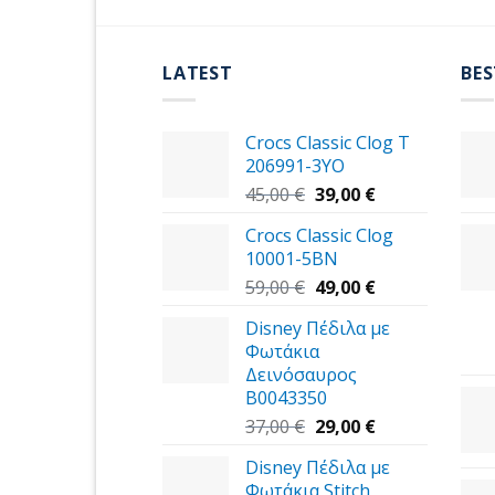
LATEST
BES
Crocs Classic Clog T
206991-3YΟ
Original
Η
45,00
€
39,00
€
price
τρέχουσα
Crocs Classic Clog
was:
τιμή
10001-5BN
45,00 €.
είναι:
Original
39,00 €.
Η
59,00
€
49,00
€
price
τρέχουσα
Disney Πέδιλα με
was:
τιμή
Φωτάκια
59,00 €.
είναι:
Δεινόσαυρος
49,00 €.
B0043350
Original
Η
37,00
€
29,00
€
price
τρέχουσα
Disney Πέδιλα με
was:
τιμή
Φωτάκια Stitch
37,00 €.
είναι: