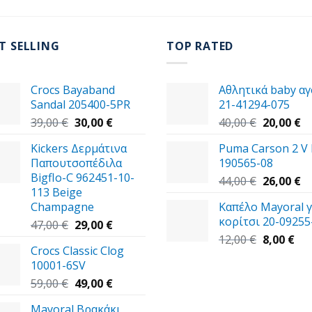
T SELLING
TOP RATED
Crocs Bayaband
Αθλητικά baby αγ
Sandal 205400-5PR
21-41294-075
Original
Η
Original
Η
39,00
€
30,00
€
40,00
€
20,00
€
price
τρέχουσα
price
τ
Kickers Δερμάτινα
Puma Carson 2 V
was:
τιμή
was:
τι
Παπουτσοπέδιλα
190565-08
39,00 €.
είναι:
40,00 €.
εί
Bigflo-C 962451-10-
30,00 €.
Original
20
Η
44,00
€
26,00
€
113 Beige
price
τ
Champagne
Καπέλο Mayoral γ
was:
τι
κορίτσι 20-09255
Original
Η
44,00 €.
εί
47,00
€
29,00
€
price
τρέχουσα
Original
Η
26
12,00
€
8,00
€
Crocs Classic Clog
was:
τιμή
price
τρ
10001-6SV
47,00 €.
είναι:
was:
τιμ
Original
29,00 €.
Η
12,00 €.
είν
59,00
€
49,00
€
price
τρέχουσα
8,0
Mayoral Βρακάκι
was:
τιμή