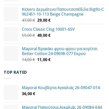
price
τρέχουσα
was:
τιμή
Kickers Δερμάτινα Παπουτσοπέδιλα Bigflo-C
39,00 €.
είναι:
962451-10-113 Beige Champagne
30,00 €.
Original
Η
47,00
€
29,00
€
price
τρέχουσα
Crocs Classic Clog 10001-6SV
was:
τιμή
Original
Η
59,00
€
47,00 €.
49,00
€
είναι:
price
τρέχουσα
29,00 €.
was:
τιμή
Mayoral Βρακάκι φρου-φρου για κορίτσι
59,00 €.
είναι:
Better Cotton 24-09698-077 Εκρού
49,00 €.
Original
Η
14,00
€
11,00
€
price
τρέχουσα
was:
τιμή
TOP RATED
14,00 €.
είναι:
11,00 €.
Mayoral Κουβέρτα Aγκαλιάς 26-09047-014
36,00
€
Mayoral Παπούτσια Aγκαλιάς 26-09084-044