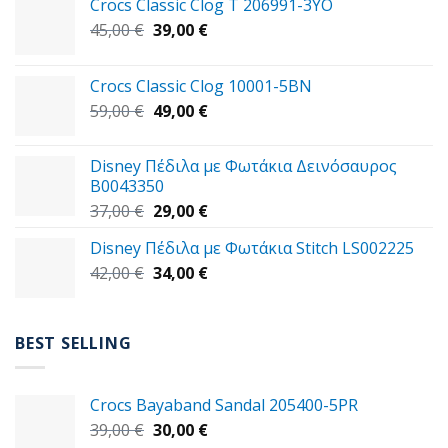
Crocs Classic Clog T 206991-3YΟ
Original
Η
45,00
€
39,00
€
price
τρέχουσα
was:
τιμή
Crocs Classic Clog 10001-5BN
45,00 €.
είναι:
Original
Η
59,00
€
49,00
€
39,00 €.
price
τρέχουσα
was:
τιμή
Disney Πέδιλα με Φωτάκια Δεινόσαυρος
59,00 €.
είναι:
B0043350
49,00 €.
Original
Η
37,00
€
29,00
€
price
τρέχουσα
Disney Πέδιλα με Φωτάκια Stitch LS002225
was:
τιμή
Original
Η
42,00
€
37,00 €.
34,00
€
είναι:
price
τρέχουσα
29,00 €.
was:
τιμή
42,00 €.
είναι:
BEST SELLING
34,00 €.
Crocs Bayaband Sandal 205400-5PR
Original
Η
39,00
€
30,00
€