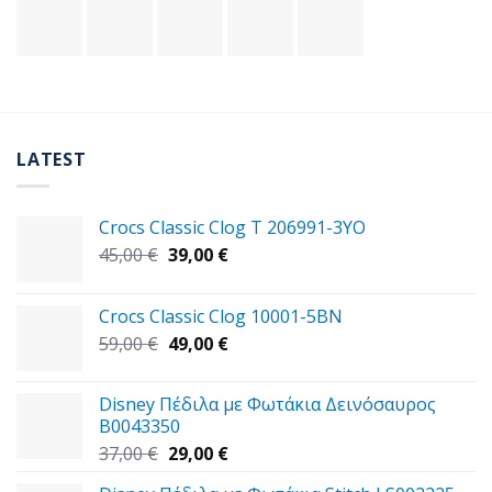
LATEST
Crocs Classic Clog T 206991-3YΟ
Original
Η
45,00
€
39,00
€
price
τρέχουσα
was:
τιμή
Crocs Classic Clog 10001-5BN
45,00 €.
είναι:
Original
Η
59,00
€
49,00
€
39,00 €.
price
τρέχουσα
was:
τιμή
Disney Πέδιλα με Φωτάκια Δεινόσαυρος
59,00 €.
είναι:
B0043350
49,00 €.
Original
Η
37,00
€
29,00
€
price
τρέχουσα