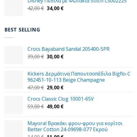
Disney Πέδιλα με Φωτάκια Stitch LS002225
was:
τιμή
Original
Η
42,00
€
37,00 €.
34,00
€
είναι:
price
τρέχουσα
29,00 €.
was:
τιμή
42,00 €.
είναι:
BEST SELLING
34,00 €.
Crocs Bayaband Sandal 205400-5PR
Original
Η
39,00
€
30,00
€
price
τρέχουσα
was:
τιμή
Kickers Δερμάτινα Παπουτσοπέδιλα Bigflo-C
39,00 €.
είναι:
962451-10-113 Beige Champagne
30,00 €.
Original
Η
47,00
€
29,00
€
price
τρέχουσα
Crocs Classic Clog 10001-6SV
was:
τιμή
Original
Η
59,00
€
47,00 €.
49,00
€
είναι:
price
τρέχουσα
29,00 €.
was:
τιμή
Mayoral Βρακάκι φρου-φρου για κορίτσι
59,00 €.
είναι:
Better Cotton 24-09698-077 Εκρού
49,00 €.
Original
Η
14,00
€
11,00
€