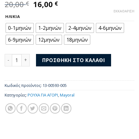
Original
Η
20,00
16,00
€
€
price
τρέχουσα
ΕΚΚΑΘΆΡΙΣΗ
was:
τιμή
ΗΛΙΚΊΑ
20,00 €.
είναι:
0-1μηνών
1-2μηνών
2-4μηνών
4-6μηνών
16,00 €.
6-9μηνών
12μηνών
18μηνών
Mayoral Μακρύ Παντελόνι τζιν Ecofriends 13-00593-005 
ΠΡΟΣΘΉΚΗ ΣΤΟ ΚΑΛΆΘΙ
Κωδικός προϊόντος:
13-00593-005
Κατηγορίες:
ΡΟΥΧΑ ΓΙΑ ΑΓΟΡΙ
,
Mayoral