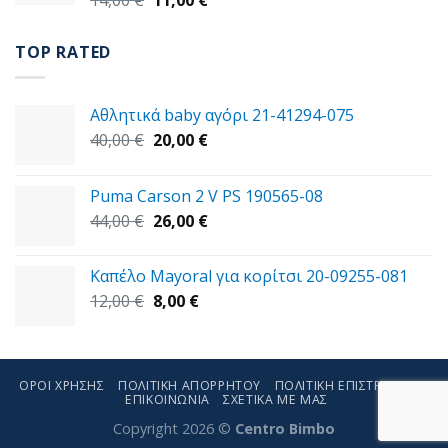
price
τρέχουσα
was:
τιμή
TOP RATED
14,00 €.
είναι:
11,00 €.
Αθλητικά baby αγόρι 21-41294-075
Original
Η
40,00
€
20,00
€
price
τρέχουσα
was:
τιμή
Puma Carson 2 V PS 190565-08
40,00 €.
είναι:
Original
Η
44,00
€
26,00
€
20,00 €.
price
τρέχουσα
was:
τιμή
Καπέλο Mayoral για κορίτσι 20-09255-081
44,00 €.
είναι:
Original
Η
12,00
€
8,00
€
26,00 €.
price
τρέχουσα
was:
τιμή
12,00 €.
είναι:
8,00 €.
ΌΡΟΙ ΧΡΉΣΗΣ
ΠΟΛΙΤΙΚΉ ΑΠΟΡΡΉΤΟΥ
ΠΟΛΙΤΙΚΉ ΕΠΙΣΤΡΟΦΏΝ
ΕΠΙΚΟΙΝΩΝΊΑ
ΣΧΕΤΙΚΑ ΜΕ ΜΑΣ
Copyright 2026 ©
Centro Bimbo