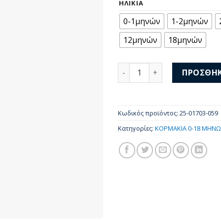
was:
τι
ΗΛΙΚΊΑ
11,00 €.
είν
0-1μηνών
1-2μηνών
10,
12μηνών
18μηνών
Mayoral Κορμάκι Κοντομάνι
ΠΡΟΣΘΉΚ
Κωδικός προϊόντος:
25-01703-059
Κατηγορίες:
ΚΟΡΜΑΚΙΑ 0-18 ΜΗΝ