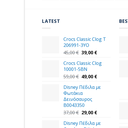
LATEST
BES
Crocs Classic Clog T
206991-3YΟ
Original
Η
45,00
€
39,00
€
price
τρέχουσα
Crocs Classic Clog
was:
τιμή
10001-5BN
45,00 €.
είναι:
Original
39,00 €.
Η
59,00
€
49,00
€
price
τρέχουσα
Disney Πέδιλα με
was:
τιμή
Φωτάκια
59,00 €.
είναι:
Δεινόσαυρος
49,00 €.
B0043350
Original
Η
37,00
€
29,00
€
price
τρέχουσα
Disney Πέδιλα με
was:
τιμή