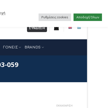
οχή
Ρυθμίσεις cookies
Αποδοχή Όλων
ΣΎΝΔΕΣΗ
ΓΟΝΕΙΣ
BRANDS
03-059
έχουσα
ΕΚΚΑΘΆΡΙΣΗ