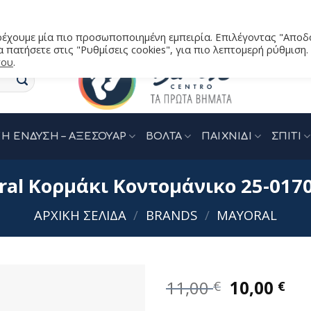
αρέχουμε μία πιο προσωποποιημένη εμπειρία. Επιλέγοντας "Αποδ
 πατήσετε στις "Ρυθμίσεις cookies", για πιο λεπτομερή ρύθμιση.
του
.
Η ΕΝΔΥΣΗ – ΑΞΕΣΟΥΑΡ
ΒΟΛΤΑ
ΠΑΙΧΝΙΔΙ
ΣΠΙΤΙ
al Κορμάκι Κοντομάνικο 25-017
ΑΡΧΙΚΉ ΣΕΛΊΔΑ
/
BRANDS
/
MAYORAL
Original
Η
11,00
10,00
€
€
price
τρ