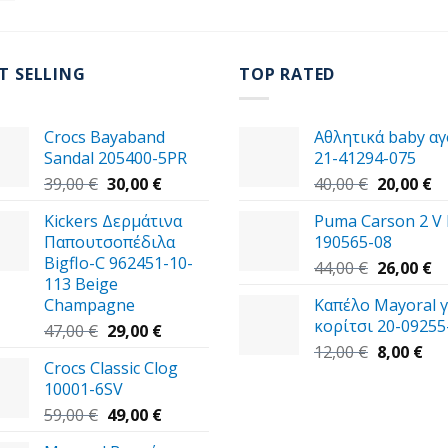
T SELLING
TOP RATED
Crocs Bayaband
Αθλητικά baby αγ
Sandal 205400-5PR
21-41294-075
Original
Η
Original
Η
39,00
€
30,00
€
40,00
€
20,00
€
price
τρέχουσα
price
τ
Kickers Δερμάτινα
Puma Carson 2 V
was:
τιμή
was:
τι
Παπουτσοπέδιλα
190565-08
39,00 €.
είναι:
40,00 €.
εί
Bigflo-C 962451-10-
30,00 €.
Original
20
Η
44,00
€
26,00
€
113 Beige
price
τ
Champagne
Καπέλο Mayoral γ
was:
τι
κορίτσι 20-09255
Original
Η
44,00 €.
εί
47,00
€
29,00
€
price
τρέχουσα
Original
Η
26
12,00
€
8,00
€
Crocs Classic Clog
was:
τιμή
price
τρ
10001-6SV
47,00 €.
είναι:
was:
τιμ
Original
29,00 €.
Η
12,00 €.
είν
59,00
€
49,00
€
price
τρέχουσα
8,0