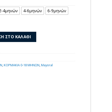
μή
αι:
2-4μηνών
4-6μηνών
6-9μηνών
00 €.
κο 25-01703-059 ποσότητα
Η ΣΤΟ ΚΑΛΆΘΙ
ΩΝ
,
ΚΟΡΜΑΚΙΑ 0-18 ΜΗΝΩΝ
,
Mayoral