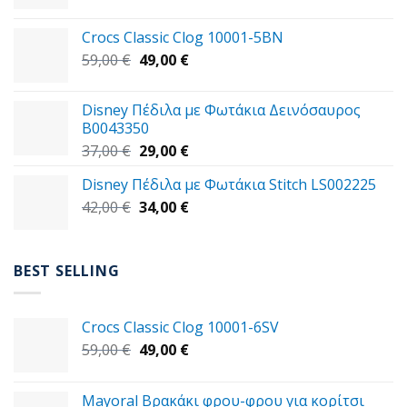
price
τρέχουσα
was:
τιμή
Crocs Classic Clog 10001-5BN
45,00 €.
είναι:
Original
Η
59,00
€
49,00
€
39,00 €.
price
τρέχουσα
was:
τιμή
Disney Πέδιλα με Φωτάκια Δεινόσαυρος
59,00 €.
είναι:
B0043350
49,00 €.
Original
Η
37,00
€
29,00
€
price
τρέχουσα
Disney Πέδιλα με Φωτάκια Stitch LS002225
was:
τιμή
Original
Η
42,00
€
37,00 €.
34,00
€
είναι:
price
τρέχουσα
29,00 €.
was:
τιμή
42,00 €.
είναι:
BEST SELLING
34,00 €.
Crocs Classic Clog 10001-6SV
Original
Η
59,00
€
49,00
€
price
τρέχουσα
was:
τιμή
Mayoral Βρακάκι φρου-φρου για κορίτσι
59,00 €.
είναι: