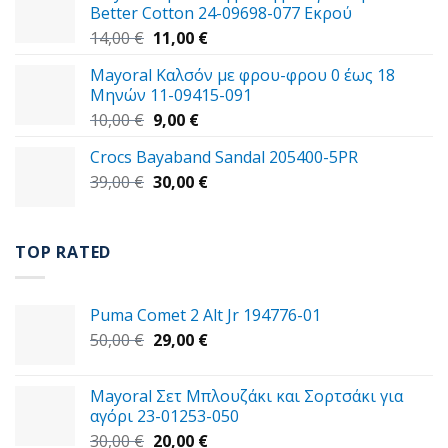
Better Cotton 24-09698-077 Εκρού
49,00 €.
Original
Η
14,00
€
11,00
€
price
τρέχουσα
Mayoral Καλσόν με φρου-φρου 0 έως 18
was:
τιμή
Μηνών 11-09415-091
14,00 €.
είναι:
Original
Η
10,00
€
9,00
€
11,00 €.
price
τρέχουσα
Crocs Bayaband Sandal 205400-5PR
was:
τιμή
Original
Η
39,00
€
10,00 €.
30,00
είναι:
€
price
τρέχουσα
9,00 €.
was:
τιμή
39,00 €.
είναι:
TOP RATED
30,00 €.
Puma Comet 2 Alt Jr 194776-01
Original
Η
50,00
€
29,00
€
price
τρέχουσα
was:
τιμή
Mayoral Σετ Μπλουζάκι και Σορτσάκι για
50,00 €.
είναι:
αγόρι 23-01253-050
29,00 €.
Original
Η
30,00
€
20,00
€