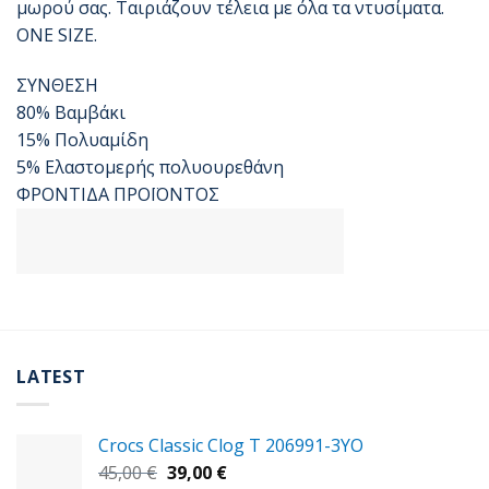
μωρού σας. Ταιριάζουν τέλεια με όλα τα ντυσίματα.
ONE SIZE.
ΣΥΝΘΕΣΗ
80% Βαμβάκι
15% Πολυαμίδη
5% Ελαστομερής πολυουρεθάνη
ΦΡΟΝΤΙΔΑ ΠΡΟΪΟΝΤΟΣ
LATEST
Crocs Classic Clog T 206991-3YΟ
Original
Η
45,00
€
39,00
€