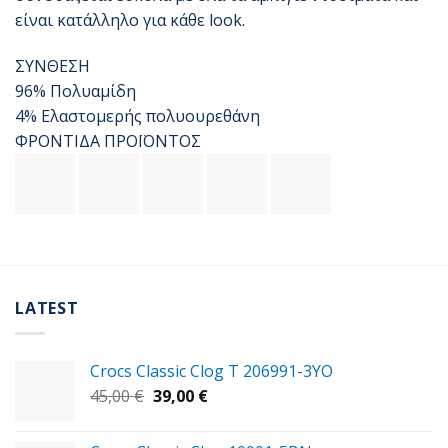
είναι κατάλληλο για κάθε look.
ΣΥΝΘΕΣΗ
96% Πολυαμίδη
4% Ελαστομερής πολυουρεθάνη
ΦΡΟΝΤΙΔΑ ΠΡΟΪΟΝΤΟΣ
LATEST
Crocs Classic Clog T 206991-3YΟ
Original
Η
45,00
€
39,00
€
price
τρέχουσα
was:
τιμή