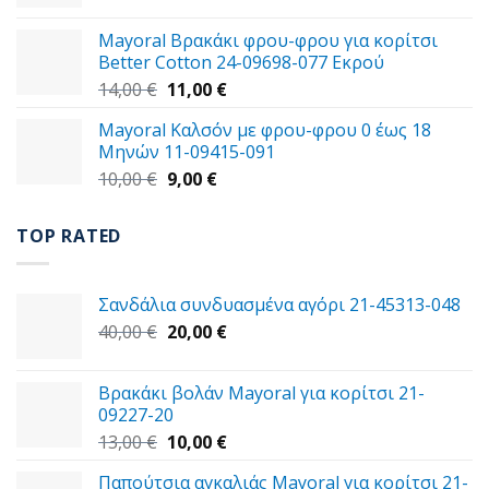
price
τρέχουσα
29,00 €.
was:
τιμή
Mayoral Βρακάκι φρου-φρου για κορίτσι
59,00 €.
είναι:
Better Cotton 24-09698-077 Εκρού
49,00 €.
Original
Η
14,00
€
11,00
€
price
τρέχουσα
Mayoral Καλσόν με φρου-φρου 0 έως 18
was:
τιμή
Μηνών 11-09415-091
14,00 €.
είναι:
Original
Η
10,00
€
9,00
€
11,00 €.
price
τρέχουσα
was:
τιμή
TOP RATED
10,00 €.
είναι:
9,00 €.
Σανδάλια συνδυασμένα αγόρι 21-45313-048
Original
Η
40,00
€
20,00
€
price
τρέχουσα
was:
τιμή
Βρακάκι βολάν Mayoral για κορίτσι 21-
40,00 €.
είναι:
09227-20
20,00 €.
Original
Η
13,00
€
10,00
€
price
τρέχουσα
Παπούτσια αγκαλιάς Mayoral για κορίτσι 21-
was:
τιμή