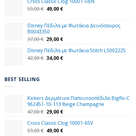
Crocs Classic Clog 10001-5BN
45,00 €.
είναι:
Original
Η
59,00
€
49,00
€
39,00 €.
price
τρέχουσα
was:
τιμή
Disney Πέδιλα με Φωτάκια Δεινόσαυρος
59,00 €.
είναι:
B0043350
49,00 €.
Original
Η
37,00
€
29,00
€
price
τρέχουσα
Disney Πέδιλα με Φωτάκια Stitch LS002225
was:
τιμή
Original
Η
42,00
€
37,00 €.
34,00
€
είναι:
price
τρέχουσα
29,00 €.
was:
τιμή
42,00 €.
είναι:
BEST SELLING
34,00 €.
Kickers Δερμάτινα Παπουτσοπέδιλα Bigflo-C
962451-10-113 Beige Champagne
Original
Η
47,00
€
29,00
€
price
τρέχουσα
Crocs Classic Clog 10001-6SV
was:
τιμή
Original
Η
59,00
€
47,00 €.
49,00
€
είναι: