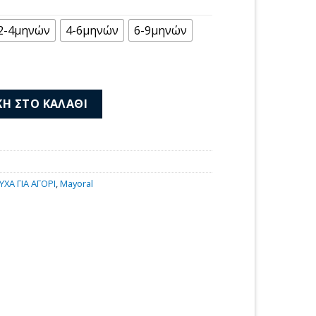
2-4μηνών
4-6μηνών
6-9μηνών
ικο 26-01717-010 ποσότητα
Η ΣΤΟ ΚΑΛΆΘΙ
ΥΧΑ ΓΙΑ ΑΓΟΡΙ
,
Mayoral