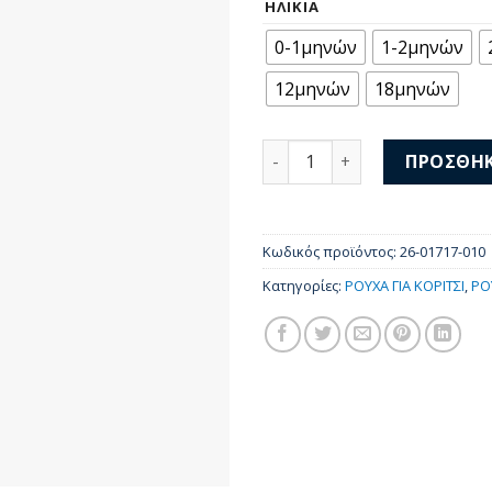
ΗΛΙΚΊΑ
0-1μηνών
1-2μηνών
12μηνών
18μηνών
Mayoral Φορμάκι Κοντομάν
ΠΡΟΣΘΉΚ
Κωδικός προϊόντος:
26-01717-010
Κατηγορίες:
ΡΟΥΧΑ ΓΙΑ ΚΟΡΙΤΣΙ
,
ΡΟ