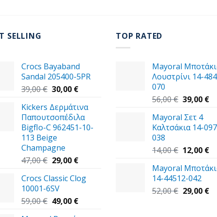
T SELLING
TOP RATED
Crocs Bayaband
Mayoral Μποτάκι
Sandal 205400-5PR
Λουστρίνι 14-484
070
Original
Η
39,00
€
30,00
€
price
τρέχουσα
Original
Η
56,00
€
39,00
€
Kickers Δερμάτινα
was:
τιμή
price
τ
Παπουτσοπέδιλα
Mayoral Σετ 4
39,00 €.
είναι:
was:
τι
Bigflo-C 962451-10-
Καλτσάκια 14-097
30,00 €.
56,00 €.
εί
113 Beige
038
39
Champagne
Original
Η
14,00
€
12,00
€
Original
Η
price
τ
47,00
€
29,00
€
Mayoral Μποτάκι
price
τρέχουσα
was:
τι
Crocs Classic Clog
14-44512-042
was:
τιμή
14,00 €.
εί
10001-6SV
47,00 €.
είναι:
Original
12
Η
52,00
€
29,00
€
Original
29,00 €.
Η
price
τ
59,00
€
49,00
€
price
τρέχουσα
was:
τι