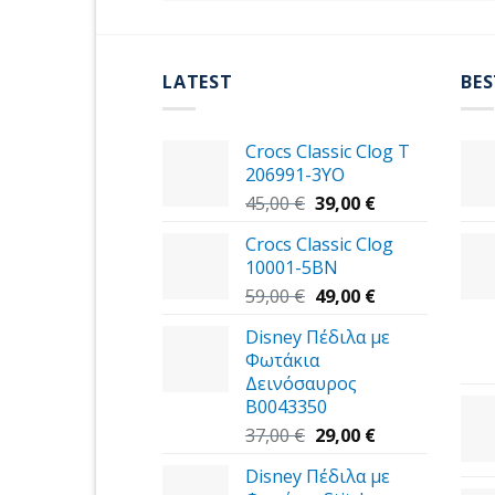
LATEST
BES
Crocs Classic Clog T
206991-3YΟ
Original
Η
45,00
€
39,00
€
price
τρέχουσα
Crocs Classic Clog
was:
τιμή
10001-5BN
45,00 €.
είναι:
Original
39,00 €.
Η
59,00
€
49,00
€
price
τρέχουσα
Disney Πέδιλα με
was:
τιμή
Φωτάκια
59,00 €.
είναι:
Δεινόσαυρος
49,00 €.
B0043350
Original
Η
37,00
€
29,00
€
price
τρέχουσα
Disney Πέδιλα με
was:
τιμή