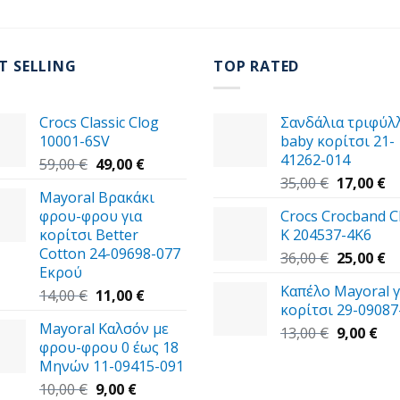
T SELLING
TOP RATED
Crocs Classic Clog
Σανδάλια τριφύλ
10001-6SV
baby κορίτσι 21-
41262-014
Original
Η
59,00
€
49,00
€
price
τρέχουσα
Original
Η
35,00
€
17,00
€
Mayoral Βρακάκι
was:
τιμή
price
τ
φρου-φρου για
Crocs Crocband C
59,00 €.
είναι:
was:
τι
κορίτσι Better
K 204537-4K6
49,00 €.
35,00 €.
εί
Cotton 24-09698-077
Original
17
Η
36,00
€
25,00
€
Εκρού
price
τ
Καπέλο Mayoral γ
Original
Η
was:
τι
14,00
€
11,00
€
κορίτσι 29-09087
price
τρέχουσα
36,00 €.
εί
Mayoral Καλσόν με
was:
τιμή
Original
Η
25
13,00
€
9,00
€
φρου-φρου 0 έως 18
14,00 €.
είναι:
price
τρ
Μηνών 11-09415-091
11,00 €.
was:
τιμ
Original
Η
13,00 €.
είν
10,00
€
9,00
€