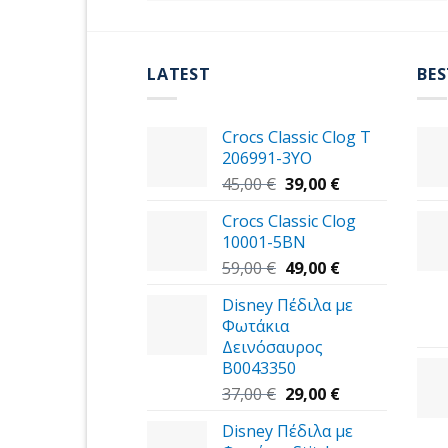
LATEST
BES
Crocs Classic Clog T
206991-3YΟ
Original
Η
45,00
€
39,00
€
price
τρέχουσα
Crocs Classic Clog
was:
τιμή
10001-5BN
45,00 €.
είναι:
Original
39,00 €.
Η
59,00
€
49,00
€
price
τρέχουσα
Disney Πέδιλα με
was:
τιμή
Φωτάκια
59,00 €.
είναι:
Δεινόσαυρος
49,00 €.
B0043350
Original
Η
37,00
€
29,00
€
price
τρέχουσα
Disney Πέδιλα με
was:
τιμή