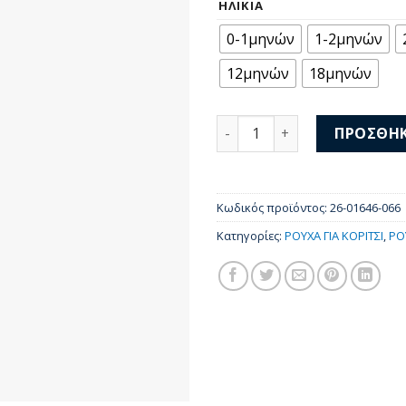
ΗΛΙΚΊΑ
0-1μηνών
1-2μηνών
12μηνών
18μηνών
Mayoral Φορμάκι Κοντομάν
ΠΡΟΣΘΉΚ
Κωδικός προϊόντος:
26-01646-066
Κατηγορίες:
ΡΟΥΧΑ ΓΙΑ ΚΟΡΙΤΣΙ
,
ΡΟ