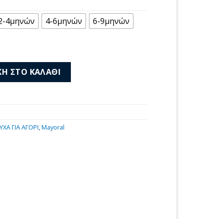
2-4μηνών
4-6μηνών
6-9μηνών
ικο 26-01646-066 ποσότητα
Η ΣΤΟ ΚΑΛΆΘΙ
ΥΧΑ ΓΙΑ ΑΓΟΡΙ
,
Mayoral