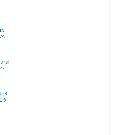
ια
74
έχουσα
ή
oral
αι:
4-
0 €.
έχουσα
NER
ή
2-6
αι:
0 €.