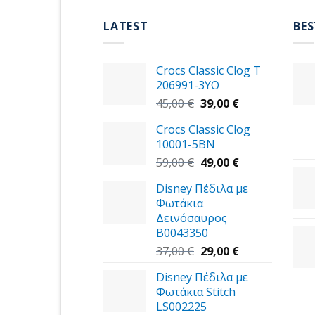
LATEST
BES
Crocs Classic Clog T
206991-3YΟ
Original
Η
45,00
€
39,00
€
price
τρέχουσα
Crocs Classic Clog
was:
τιμή
10001-5BN
45,00 €.
είναι:
Original
39,00 €.
Η
59,00
€
49,00
€
price
τρέχουσα
Disney Πέδιλα με
was:
τιμή
Φωτάκια
59,00 €.
είναι:
Δεινόσαυρος
49,00 €.
B0043350
Original
Η
37,00
€
29,00
€
price
τρέχουσα
Disney Πέδιλα με
was:
τιμή
Φωτάκια Stitch
37,00 €.
είναι:
LS002225
29,00 €.