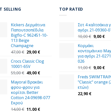
T SELLING
TOP RATED
Kickers Δερμάτινα
Σετ 4 καλτσάκια γ
Παπουτσοπέδιλα
αγόρι 21-09360-0
Bigflo-C 962451-10-
Original
Η
10,00
€
9,00
€
113 Beige
price
τρ
Champagne
Κορμάκι
was:
τιμ
κοντομάνικο May
Original
Η
10,00 €.
είν
47,00
€
29,00
€
για αγόρι 21-0271
price
τρέχουσα
9,0
Crocs Classic Clog
026
was:
τιμή
10001-6SV
47,00 €.
είναι:
Original
Η
11,00
€
9,00
€
Original
29,00 €.
Η
price
τρ
59,00
€
49,00
€
Freds SWIMTRAI
price
τρέχουσα
was:
τιμ
Mayoral Βρακάκι
"Classic" orange (
was:
τιμή
11,00 €.
είν
φρου-φρου για
ετών)
59,00 €.
είναι:
9,0
κορίτσι Better
49,00 €.
22,90
€
Cotton 24-09698-077
Εκρού
Original
Η
14,00
€
11,00
€