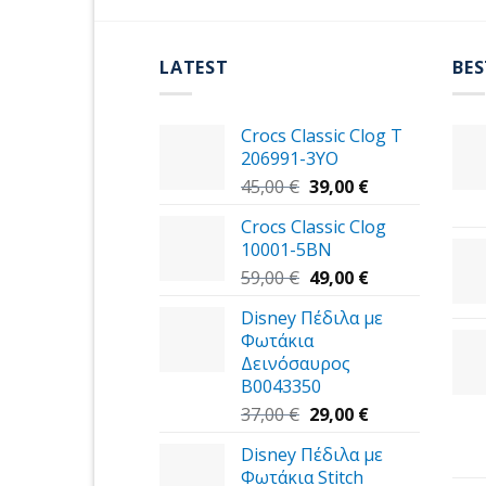
LATEST
BES
Crocs Classic Clog T
206991-3YΟ
Original
Η
45,00
€
39,00
€
price
τρέχουσα
Crocs Classic Clog
was:
τιμή
10001-5BN
45,00 €.
είναι:
Original
39,00 €.
Η
59,00
€
49,00
€
price
τρέχουσα
Disney Πέδιλα με
was:
τιμή
Φωτάκια
59,00 €.
είναι:
Δεινόσαυρος
49,00 €.
B0043350
Original
Η
37,00
€
29,00
€
price
τρέχουσα
Disney Πέδιλα με
was:
τιμή
Φωτάκια Stitch
37,00 €.
είναι: