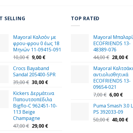
T SELLING
TOP RATED
Mayoral Καλσόν με
Mayoral Μπαλαρί
φρου-φρου 0 έως 18
ECOFRIENDS 13-
Μηνών 11-09415-091
48389-076
Original
Η
Original
Η
10,00
€
9,00
€
44,00
€
28,00
€
price
τρέχουσα
price
τ
Crocs Bayaband
Mayoral Καλτσάκ
was:
τιμή
was:
τι
Sandal 205400-5PR
αντιολισθητικά
10,00 €.
είναι:
44,00 €.
εί
ECOFRIENDS 13-
Original
9,00 €.
Η
28
39,00
€
30,00
€
09654-021
price
τρέχουσα
Kickers Δερμάτινα
was:
τιμή
Original
Η
7,00
€
6,00
€
Παπουτσοπέδιλα
39,00 €.
είναι:
price
τρέ
Bigflo-C 962451-10-
Puma Smash 3.0 L
30,00 €.
was:
τιμή
113 Beige
PS 392033-09
7,00 €.
είναι
Champagne
Original
6,00 
Η
50,00
€
40,00
€
Original
Η
price
τ
47,00
€
29,00
€
price
τρέχουσα
was:
τι