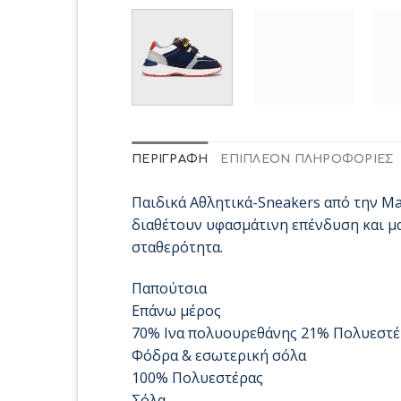
ΠΕΡΙΓΡΑΦΉ
ΕΠΙΠΛΈΟΝ ΠΛΗΡΟΦΟΡΊΕΣ
Παιδικά Αθλητικά-Sneakers από την Ma
διαθέτουν υφασμάτινη επένδυση και μα
σταθερότητα.
Παπούτσια
Επάνω μέρος
70% Ινα πολυουρεθάνης 21% Πολυεστ
Φόδρα & εσωτερική σόλα
100% Πολυεστέρας
Σόλα