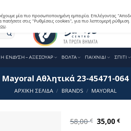
αρέχουμε μία πιο προσωποποιημένη εμπειρία. Επιλέγοντας "Αποδ
 πατήσετε στις "Ρυθμίσεις cookies", για πιο λεπτομερή ρύθμιση.
του
.
Η ΕΝΔΥΣΗ – ΑΞΕΣΟΥΑΡ
ΒΟΛΤΑ
ΠΑΙΧΝΙΔΙ
ΣΠΙΤΙ
Mayoral Αθλητικά 23-45471-064
ΑΡΧΙΚΉ ΣΕΛΊΔΑ
/
BRANDS
/
MAYORAL
Original
Η
58,00
35,00
€
€
price
τρ