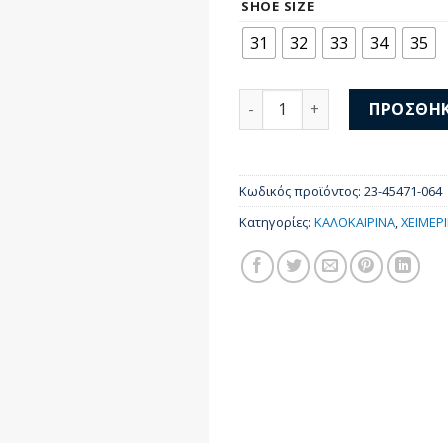
was:
τι
SHOE SIZE
58,00 €.
είν
31
32
33
34
35
35,
Mayoral Αθλητικά 23-45471
ΠΡΟΣΘΉΚ
Κωδικός προϊόντος:
23-45471-064
Κατηγορίες:
ΚΑΛΟΚΑΙΡΙΝΑ
,
ΧΕΙΜΕΡ