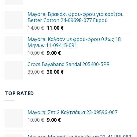
price
τρέχουσα
was:
τιμή
Mayoral Βρακάκι φρου-φρου για κορίτσι
59,00 €.
είναι:
Better Cotton 24-09698-077 Εκρού
49,00 €.
Original
Η
14,00
€
11,00
€
price
τρέχουσα
Mayoral Καλσόν με φρου-φρου 0 έως 18
was:
τιμή
Μηνών 11-09415-091
14,00 €.
είναι:
Original
Η
10,00
€
9,00
€
11,00 €.
price
τρέχουσα
Crocs Bayaband Sandal 205400-5PR
was:
τιμή
Original
Η
39,00
€
10,00 €.
30,00
είναι:
€
price
τρέχουσα
9,00 €.
was:
τιμή
39,00 €.
είναι:
TOP RATED
30,00 €.
Mayoral Σετ 2 Καλτσάκια 23-09596-067
Original
Η
10,00
€
9,00
€
price
τρέχουσα
was:
τιμή