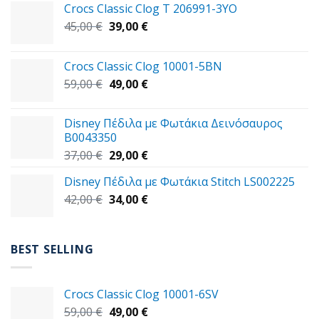
Crocs Classic Clog T 206991-3YΟ
Original
Η
45,00
€
39,00
€
price
τρέχουσα
was:
τιμή
Crocs Classic Clog 10001-5BN
45,00 €.
είναι:
Original
Η
59,00
€
49,00
€
39,00 €.
price
τρέχουσα
was:
τιμή
Disney Πέδιλα με Φωτάκια Δεινόσαυρος
59,00 €.
είναι:
B0043350
49,00 €.
Original
Η
37,00
€
29,00
€
price
τρέχουσα
Disney Πέδιλα με Φωτάκια Stitch LS002225
was:
τιμή
Original
Η
42,00
€
37,00 €.
34,00
€
είναι:
price
τρέχουσα
29,00 €.
was:
τιμή
42,00 €.
είναι:
BEST SELLING
34,00 €.
Crocs Classic Clog 10001-6SV
Original
Η
59,00
€
49,00
€