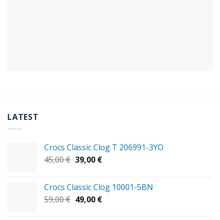
LATEST
Crocs Classic Clog T 206991-3YΟ
Original
Η
45,00
€
39,00
€
price
τρέχουσα
was:
τιμή
Crocs Classic Clog 10001-5BN
45,00 €.
είναι:
Original
Η
59,00
€
49,00
€
39,00 €.
price
τρέχουσα
was:
τιμή