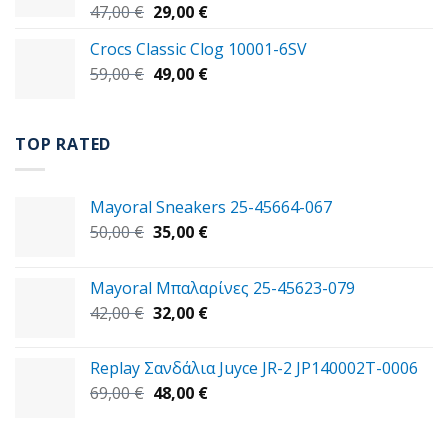
Original
Η
47,00
€
29,00
€
price
τρέχουσα
Crocs Classic Clog 10001-6SV
was:
τιμή
Original
Η
59,00
€
47,00 €.
49,00
€
είναι:
price
τρέχουσα
29,00 €.
was:
τιμή
59,00 €.
είναι:
TOP RATED
49,00 €.
Mayoral Sneakers 25-45664-067
Original
Η
50,00
€
35,00
€
price
τρέχουσα
was:
τιμή
Mayoral Μπαλαρίνες 25-45623-079
50,00 €.
είναι:
Original
Η
42,00
€
32,00
€
35,00 €.
price
τρέχουσα
was:
τιμή
Replay Σανδάλια Juyce JR-2 JP140002T-0006
42,00 €.
είναι:
Original
Η
69,00
€
48,00
€
32,00 €.
price
τρέχουσα
was:
τιμή