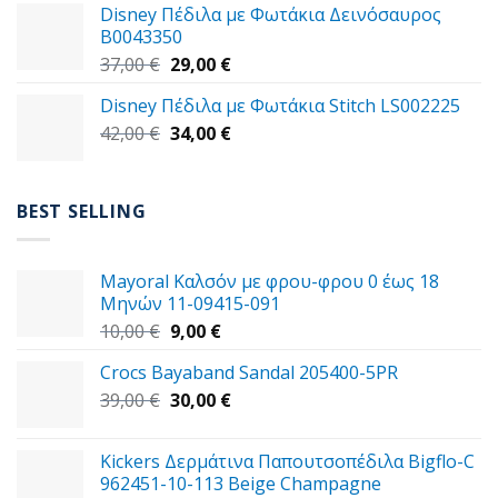
Disney Πέδιλα με Φωτάκια Δεινόσαυρος
59,00 €.
είναι:
B0043350
49,00 €.
Original
Η
37,00
€
29,00
€
price
τρέχουσα
Disney Πέδιλα με Φωτάκια Stitch LS002225
was:
τιμή
Original
Η
42,00
€
37,00 €.
34,00
€
είναι:
price
τρέχουσα
29,00 €.
was:
τιμή
42,00 €.
είναι:
BEST SELLING
34,00 €.
Mayoral Καλσόν με φρου-φρου 0 έως 18
Μηνών 11-09415-091
Original
Η
10,00
€
9,00
€
price
τρέχουσα
Crocs Bayaband Sandal 205400-5PR
was:
τιμή
Original
Η
39,00
€
10,00 €.
30,00
είναι:
€
price
τρέχουσα
9,00 €.
was:
τιμή
Kickers Δερμάτινα Παπουτσοπέδιλα Bigflo-C
39,00 €.
είναι:
962451-10-113 Beige Champagne
30,00 €.