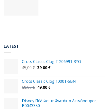
LATEST
Crocs Classic Clog T 206991-3YΟ
Original
Η
45,00
€
39,00
€
price
τρέχουσα
was:
τιμή
Crocs Classic Clog 10001-5BN
45,00 €.
είναι:
Original
Η
59,00
€
49,00
€
39,00 €.
price
τρέχουσα
was:
τιμή
Disney Πέδιλα με Φωτάκια Δεινόσαυρος
59,00 €.
είναι:
B0043350
49,00 €.