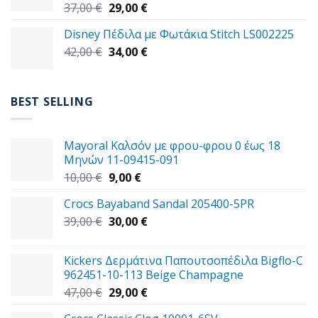
Original
Η
37,00
€
29,00
€
price
τρέχουσα
Disney Πέδιλα με Φωτάκια Stitch LS002225
was:
τιμή
Original
Η
42,00
€
37,00 €.
34,00
€
είναι:
price
τρέχουσα
29,00 €.
was:
τιμή
42,00 €.
είναι:
BEST SELLING
34,00 €.
Mayoral Καλσόν με φρου-φρου 0 έως 18
Μηνών 11-09415-091
Original
Η
10,00
€
9,00
€
price
τρέχουσα
Crocs Bayaband Sandal 205400-5PR
was:
τιμή
Original
Η
39,00
€
10,00 €.
30,00
είναι:
€
price
τρέχουσα
9,00 €.
was:
τιμή
Kickers Δερμάτινα Παπουτσοπέδιλα Bigflo-C
39,00 €.
είναι:
962451-10-113 Beige Champagne
30,00 €.
Original
Η
47,00
€
29,00
€
price
τρέχουσα