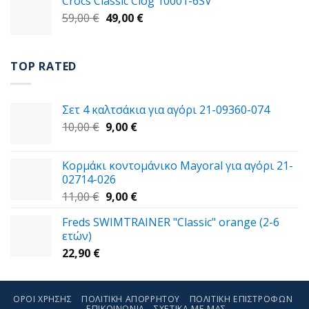
Crocs Classic Clog 10001-6SV
was:
τιμή
Original
Η
59,00
€
47,00 €.
49,00
€
είναι:
price
τρέχουσα
29,00 €.
was:
τιμή
59,00 €.
είναι:
TOP RATED
49,00 €.
Σετ 4 καλτσάκια για αγόρι 21-09360-074
Original
Η
10,00
€
9,00
€
price
τρέχουσα
was:
τιμή
Κορμάκι κοντομάνικο Mayoral για αγόρι 21-
10,00 €.
είναι:
02714-026
9,00 €.
Original
Η
11,00
€
9,00
€
price
τρέχουσα
Freds SWIMTRAINER "Classic" orange (2-6
was:
τιμή
ετών)
11,00 €.
είναι:
22,90
€
9,00 €.
ΌΡΟΙ ΧΡΉΣΗΣ
ΠΟΛΙΤΙΚΉ ΑΠΟΡΡΉΤΟΥ
ΠΟΛΙΤΙΚΉ ΕΠΙΣΤΡΟΦΏΝ
ΕΠΙΚΟΙΝΩΝΊΑ
ΣΧΕΤΙΚΑ ΜΕ ΜΑΣ