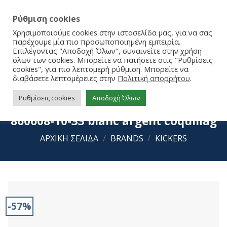
Ρύθμιση cookies
Χρησιμοποιούμε cookies στην ιστοσελίδα μας, για να σας
παρέχουμε μία πιο προσωποποιημένη εμπειρία.
Επιλέγοντας "Αποδοχή Όλων", συναινείτε στην χρήση
όλων των cookies. Μπορείτε να πατήσετε στις "Ρυθμίσεις
cookies", για πιο λεπτομερή ρύθμιση. Μπορείτε να
διαβάσετε λεπτομέρειες στην
Πολιτική απορρήτου
.
Ρυθμίσεις cookies
Αποδοχή Όλων
kickers Παπουτσοπέδιλα Bigflo-2
860608-10-33 blanc argent coquillag
ΑΡΧΙΚΉ ΣΕΛΊΔΑ
/
BRANDS
/
KICKERS
-57%