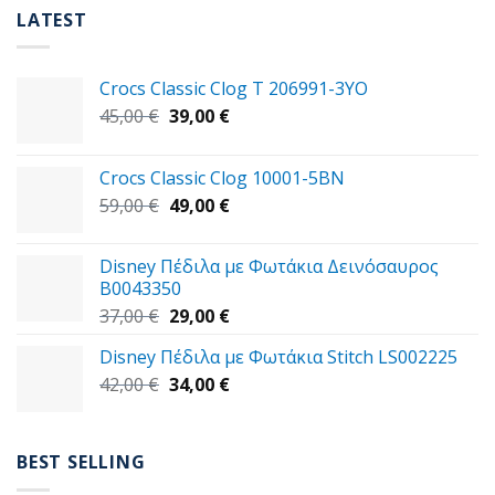
LATEST
Crocs Classic Clog T 206991-3YΟ
Original
Η
45,00
€
39,00
€
price
τρέχουσα
was:
τιμή
Crocs Classic Clog 10001-5BN
45,00 €.
είναι:
Original
Η
59,00
€
49,00
€
39,00 €.
price
τρέχουσα
was:
τιμή
Disney Πέδιλα με Φωτάκια Δεινόσαυρος
59,00 €.
είναι:
B0043350
49,00 €.
Original
Η
37,00
€
29,00
€
price
τρέχουσα
Disney Πέδιλα με Φωτάκια Stitch LS002225
was:
τιμή
Original
Η
42,00
€
37,00 €.
34,00
€
είναι:
price
τρέχουσα
29,00 €.
was:
τιμή
42,00 €.
είναι:
BEST SELLING
34,00 €.