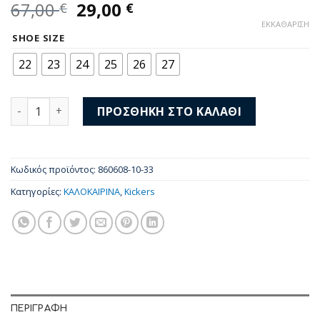
Original
Η
67,00
29,00
€
€
price
τρέχουσα
ΕΚΚΑΘΆΡΙΣΗ
was:
τιμή
SHOE SIZE
67,00 €.
είναι:
22
23
24
25
26
27
29,00 €.
kickers Παπουτσοπέδιλα Bigflo-2 860608-10-33 blanc arg
ΠΡΟΣΘΉΚΗ ΣΤΟ ΚΑΛΆΘΙ
Κωδικός προϊόντος:
860608-10-33
Κατηγορίες:
ΚΑΛΟΚΑΙΡΙΝΑ
,
Kickers
ΠΕΡΙΓΡΑΦΉ