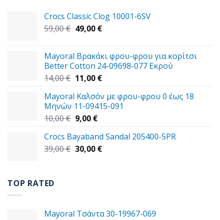
Crocs Classic Clog 10001-6SV
Original
Η
59,00
€
49,00
€
price
τρέχουσα
was:
τιμή
Mayoral Βρακάκι φρου-φρου για κορίτσι
59,00 €.
είναι:
Better Cotton 24-09698-077 Εκρού
49,00 €.
Original
Η
14,00
€
11,00
€
price
τρέχουσα
Mayoral Καλσόν με φρου-φρου 0 έως 18
was:
τιμή
Μηνών 11-09415-091
14,00 €.
είναι:
Original
Η
10,00
€
9,00
€
11,00 €.
price
τρέχουσα
Crocs Bayaband Sandal 205400-5PR
was:
τιμή
Original
Η
39,00
€
10,00 €.
30,00
είναι:
€
price
τρέχουσα
9,00 €.
was:
τιμή
39,00 €.
είναι:
TOP RATED
30,00 €.
Mayoral Τσάντα 30-19967-069