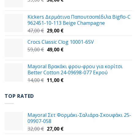
price
τρέχουσα
was:
τιμή
Kickers Δερμάτινα Παπουτσοπέδιλα Bigflo-C
39,00 €.
είναι:
962451-10-113 Beige Champagne
30,00 €.
Original
Η
47,00
€
29,00
€
price
τρέχουσα
Crocs Classic Clog 10001-6SV
was:
τιμή
Original
Η
59,00
€
47,00 €.
49,00
€
είναι:
price
τρέχουσα
29,00 €.
was:
τιμή
Mayoral Βρακάκι φρου-φρου για κορίτσι
59,00 €.
είναι:
Better Cotton 24-09698-077 Εκρού
49,00 €.
Original
Η
14,00
€
11,00
€
price
τρέχουσα
was:
τιμή
TOP RATED
14,00 €.
είναι:
11,00 €.
Mayoral Σετ Φορμάκι-Σαλιάρα-Σκουφάκι 25-
09907-058
Original
Η
32,00
€
27,00
€
price
τρέχουσα