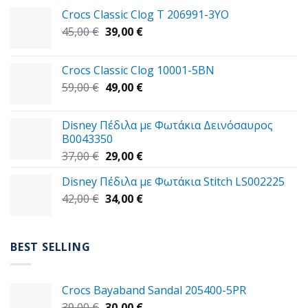
Crocs Classic Clog T 206991-3YΟ
Original
Η
45,00
€
39,00
€
price
τρέχουσα
was:
τιμή
Crocs Classic Clog 10001-5BN
45,00 €.
είναι:
Original
Η
59,00
€
49,00
€
39,00 €.
price
τρέχουσα
was:
τιμή
Disney Πέδιλα με Φωτάκια Δεινόσαυρος
59,00 €.
είναι:
B0043350
49,00 €.
Original
Η
37,00
€
29,00
€
price
τρέχουσα
Disney Πέδιλα με Φωτάκια Stitch LS002225
was:
τιμή
Original
Η
42,00
€
37,00 €.
34,00
€
είναι:
price
τρέχουσα
29,00 €.
was:
τιμή
42,00 €.
είναι:
BEST SELLING
34,00 €.
Crocs Bayaband Sandal 205400-5PR
Original
Η
39,00
€
30,00
€