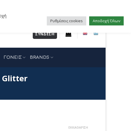
οχή
Ρυθμίσεις cookies
Αποδοχή Όλων
ΣΎΝΔΕΣΗ
ΓΟΝΕΙΣ
BRANDS
Glitter
έχουσα
ΕΚΚΑΘΆΡΙΣΗ