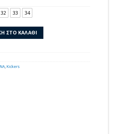
μή
αι:
32
33
34
00 €.
3 Beige Rose Glitter ποσότητα
Η ΣΤΟ ΚΑΛΆΘΙ
3
ΙΝΑ
,
Kickers