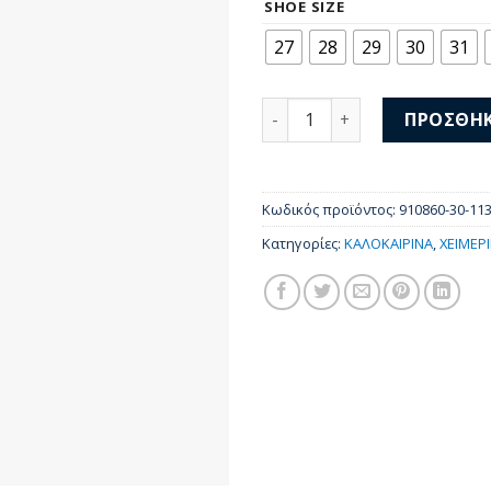
was:
τι
SHOE SIZE
55,00 €.
είν
27
28
29
30
31
35,
Kickers Kalido 910860-30-11
ΠΡΟΣΘΉΚ
Κωδικός προϊόντος:
910860-30-11
Κατηγορίες:
ΚΑΛΟΚΑΙΡΙΝΑ
,
ΧΕΙΜΕΡ