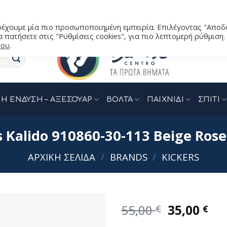
αρέχουμε μία πιο προσωποποιημένη εμπειρία. Επιλέγοντας "Αποδ
 πατήσετε στις "Ρυθμίσεις cookies", για πιο λεπτομερή ρύθμιση.
του
.
Η ΕΝΔΥΣΗ – ΑΞΕΣΟΥΑΡ
ΒΟΛΤΑ
ΠΑΙΧΝΙΔΙ
ΣΠΙΤΙ
s Kalido 910860-30-113 Beige Rose 
ΑΡΧΙΚΉ ΣΕΛΊΔΑ
/
BRANDS
/
KICKERS
Original
Η
55,00
35,00
€
€
price
τρ