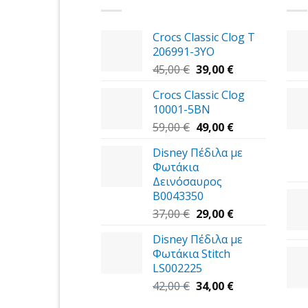
Crocs Classic Clog T
206991-3YΟ
Original
Η
45,00
€
39,00
€
price
τρέχουσα
Crocs Classic Clog
was:
τιμή
10001-5BN
45,00 €.
είναι:
Original
39,00 €.
Η
59,00
€
49,00
€
price
τρέχουσα
Disney Πέδιλα με
was:
τιμή
Φωτάκια
59,00 €.
είναι:
Δεινόσαυρος
49,00 €.
B0043350
Original
Η
37,00
€
29,00
€
price
τρέχουσα
Disney Πέδιλα με
was:
τιμή
Φωτάκια Stitch
37,00 €.
είναι:
LS002225
29,00 €.
Original
Η
42,00
€
34,00
€
price
τρέχουσα