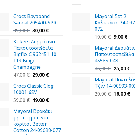
Crocs Bayaband
Mayoral Σετ 2
Sandal 205400-5PR
Καλτσάκια 24-097
072
Original
Η
39,00
€
30,00
€
price
τρέχουσα
Original
Η
10,00
€
9,00
€
Kickers Δερμάτινα
was:
τιμή
price
τρ
Παπουτσοπέδιλα
Mayoral Δερμάτι
39,00 €.
είναι:
was:
τιμ
Bigflo-C 962451-10-
Παπουτσοπέδιλα 
30,00 €.
10,00 €.
είν
113 Beige
45585-048
9,0
Champagne
Original
Η
46,00
€
25,00
€
Original
Η
price
τ
47,00
€
29,00
€
Mayoral Παντελό
price
τρέχουσα
was:
τι
Crocs Classic Clog
Τζιν 14-00593-00
was:
τιμή
46,00 €.
εί
10001-6SV
47,00 €.
είναι:
Original
25
Η
20,00
€
16,00
€
Original
29,00 €.
Η
price
τ
59,00
€
49,00
€
price
τρέχουσα
was:
τι
Mayoral Βρακάκι
was:
τιμή
20,00 €.
εί
φρου-φρου για
59,00 €.
είναι:
16
κορίτσι Better
49,00 €.
Cotton 24-09698-077