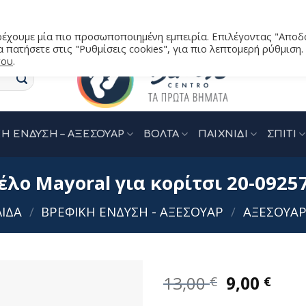
αρέχουμε μία πιο προσωποποιημένη εμπειρία. Επιλέγοντας "Αποδ
 πατήσετε στις "Ρυθμίσεις cookies", για πιο λεπτομερή ρύθμιση.
του
.
Η ΕΝΔΥΣΗ – ΑΞΕΣΟΥΑΡ
ΒΟΛΤΑ
ΠΑΙΧΝΙΔΙ
ΣΠΙΤΙ
λο Mayoral για κορίτσι 20-0925
ΛΊΔΑ
/
ΒΡΕΦΙΚΗ ΕΝΔΥΣΗ - ΑΞΕΣΟΥΑΡ
/
ΑΞΕΣΟΥΑ
Original
Η
13,00
9,00
€
€
price
τρέ