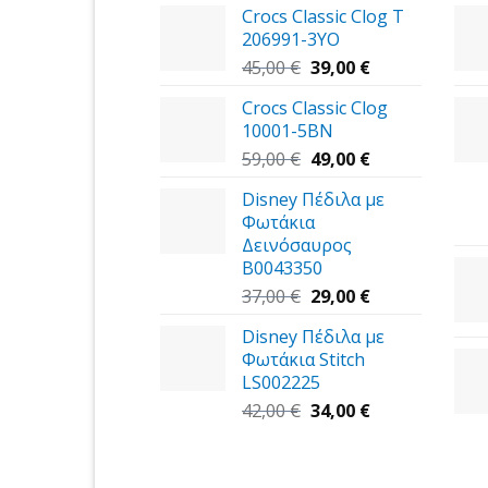
Crocs Classic Clog T
206991-3YΟ
Original
Η
45,00
€
39,00
€
price
τρέχουσα
Crocs Classic Clog
was:
τιμή
10001-5BN
45,00 €.
είναι:
Original
39,00 €.
Η
59,00
€
49,00
€
price
τρέχουσα
Disney Πέδιλα με
was:
τιμή
Φωτάκια
59,00 €.
είναι:
Δεινόσαυρος
49,00 €.
B0043350
Original
Η
37,00
€
29,00
€
price
τρέχουσα
Disney Πέδιλα με
was:
τιμή
Φωτάκια Stitch
37,00 €.
είναι:
LS002225
29,00 €.
Original
Η
42,00
€
34,00
€
price
τρέχουσα
was:
τιμή
42,00 €.
είναι: