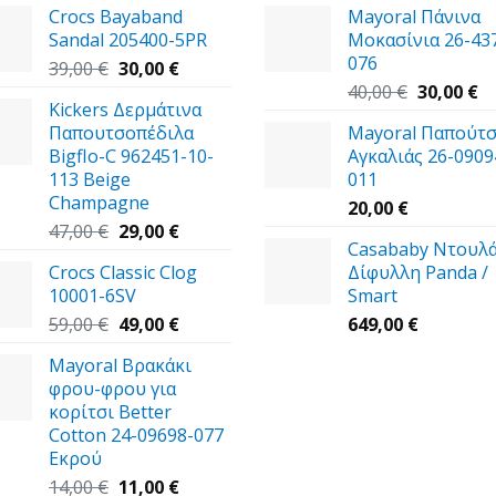
Crocs Bayaband
Mayoral Πάνινα
Sandal 205400-5PR
Μοκασίνια 26-43
076
Original
Η
39,00
€
30,00
€
price
τρέχουσα
Original
Η
40,00
€
30,00
€
Kickers Δερμάτινα
was:
τιμή
price
τ
Παπουτσοπέδιλα
Mayoral Παπούτσ
39,00 €.
είναι:
was:
τι
Bigflo-C 962451-10-
Aγκαλιάς 26-0909
30,00 €.
40,00 €.
εί
113 Beige
011
30
Champagne
20,00
€
Original
Η
47,00
€
29,00
€
Casababy Ντουλ
price
τρέχουσα
Crocs Classic Clog
Δίφυλλη Panda /
was:
τιμή
10001-6SV
Smart
47,00 €.
είναι:
Original
29,00 €.
Η
59,00
€
49,00
€
649,00
€
price
τρέχουσα
Mayoral Βρακάκι
was:
τιμή
φρου-φρου για
59,00 €.
είναι:
κορίτσι Better
49,00 €.
Cotton 24-09698-077
Εκρού
Original
Η
14,00
€
11,00
€