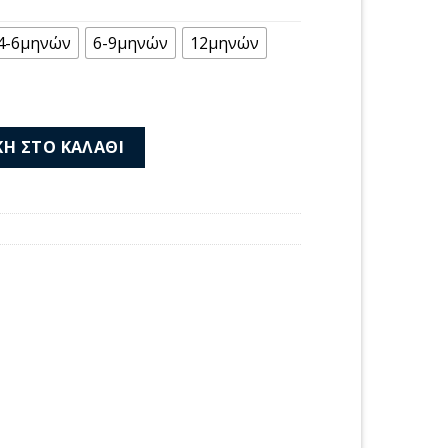
ή
ι:
4-6μηνών
6-9μηνών
12μηνών
 €.
ι 20-09257-011 ποσότητα
Η ΣΤΟ ΚΑΛΆΘΙ