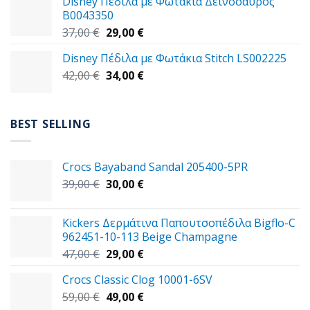
Disney Πέδιλα με Φωτάκια Δεινόσαυρος
59,00 €.
είναι:
B0043350
49,00 €.
Original
Η
37,00
€
29,00
€
price
τρέχουσα
Disney Πέδιλα με Φωτάκια Stitch LS002225
was:
τιμή
Original
Η
42,00
€
37,00 €.
34,00
€
είναι:
price
τρέχουσα
29,00 €.
was:
τιμή
42,00 €.
είναι:
BEST SELLING
34,00 €.
Crocs Bayaband Sandal 205400-5PR
Original
Η
39,00
€
30,00
€
price
τρέχουσα
was:
τιμή
Kickers Δερμάτινα Παπουτσοπέδιλα Bigflo-C
39,00 €.
είναι:
962451-10-113 Beige Champagne
30,00 €.
Original
Η
47,00
€
29,00
€
price
τρέχουσα
Crocs Classic Clog 10001-6SV
was:
τιμή
Original
Η
59,00
€
47,00 €.
49,00
€
είναι: