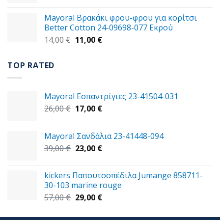
price
τρέχουσα
29,00 €.
was:
τιμή
Mayoral Βρακάκι φρου-φρου για κορίτσι
59,00 €.
είναι:
Better Cotton 24-09698-077 Εκρού
49,00 €.
Original
Η
14,00
€
11,00
€
price
τρέχουσα
was:
τιμή
TOP RATED
14,00 €.
είναι:
11,00 €.
Mayoral Εσπαντρίγιες 23-41504-031
Original
Η
26,00
€
17,00
€
price
τρέχουσα
was:
τιμή
Mayoral Σανδάλια 23-41448-094
26,00 €.
είναι:
Original
Η
39,00
€
23,00
€
17,00 €.
price
τρέχουσα
was:
τιμή
kickers Παπουτσοπέδιλα Jumange 858711-
39,00 €.
είναι:
30-103 marine rouge
23,00 €.
Original
Η
57,00
€
29,00
€
price
τρέχουσα
was:
τιμή