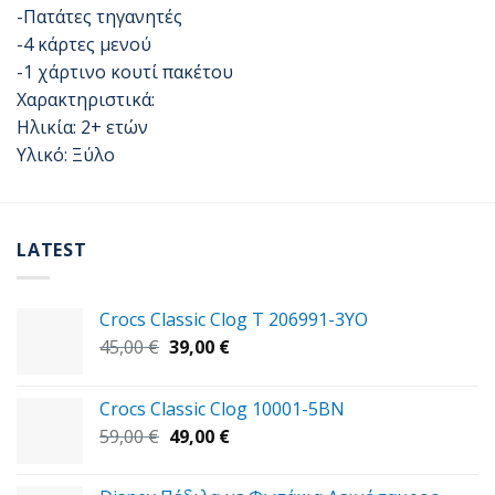
-Πατάτες τηγανητές
-4 κάρτες μενού
-1 χάρτινο κουτί πακέτου
Χαρακτηριστικά:
Ηλικία: 2+ ετών
Υλικό: Ξύλο
LATEST
Crocs Classic Clog T 206991-3YΟ
Original
Η
45,00
€
39,00
€
price
τρέχουσα
was:
τιμή
Crocs Classic Clog 10001-5BN
45,00 €.
είναι:
Original
Η
59,00
€
49,00
€
39,00 €.
price
τρέχουσα
was:
τιμή