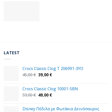
LATEST
Crocs Classic Clog T 206991-3YΟ
Original
Η
45,00
€
39,00
€
price
τρέχουσα
was:
τιμή
Crocs Classic Clog 10001-5BN
45,00 €.
είναι:
Original
Η
59,00
€
49,00
€
39,00 €.
price
τρέχουσα
was:
τιμή
Disney Πέδιλα με Φωτάκια Δεινόσαυρος
59,00 €.
είναι: