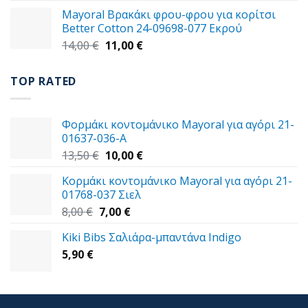
was:
τιμή
Mayoral Βρακάκι φρου-φρου για κορίτσι
59,00 €.
είναι:
Better Cotton 24-09698-077 Εκρού
49,00 €.
Original
Η
14,00
€
11,00
€
price
τρέχουσα
was:
τιμή
TOP RATED
14,00 €.
είναι:
11,00 €.
Φορμάκι κοντομάνικo Mayoral για αγόρι 21-
01637-036-A
Original
Η
13,50
€
10,00
€
price
τρέχουσα
Κορμάκι κοντομάνικο Mayoral για αγόρι 21-
was:
τιμή
01768-037 Σιελ
13,50 €.
είναι:
Original
Η
8,00
€
7,00
€
10,00 €.
price
τρέχουσα
Kiki Bibs Σαλιάρα-μπαντάνα Indigo
was:
τιμή
5,90
€
8,00 €.
είναι:
7,00 €.