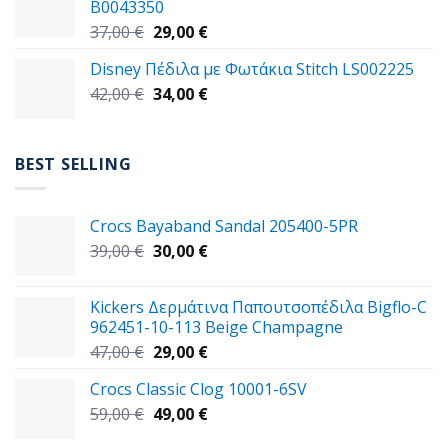
B0043350
49,00 €.
Original
Η
37,00
€
29,00
€
price
τρέχουσα
Disney Πέδιλα με Φωτάκια Stitch LS002225
was:
τιμή
Original
Η
42,00
€
37,00 €.
34,00
€
είναι:
price
τρέχουσα
29,00 €.
was:
τιμή
42,00 €.
είναι:
BEST SELLING
34,00 €.
Crocs Bayaband Sandal 205400-5PR
Original
Η
39,00
€
30,00
€
price
τρέχουσα
was:
τιμή
Kickers Δερμάτινα Παπουτσοπέδιλα Bigflo-C
39,00 €.
είναι:
962451-10-113 Beige Champagne
30,00 €.
Original
Η
47,00
€
29,00
€
price
τρέχουσα
Crocs Classic Clog 10001-6SV
was:
τιμή
Original
Η
59,00
€
47,00 €.
49,00
€
είναι:
price
τρέχουσα
29,00 €.