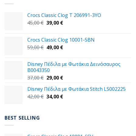
Crocs Classic Clog T 206991-3YΟ
Original
Η
45,00
€
39,00
€
price
τρέχουσα
was:
τιμή
Crocs Classic Clog 10001-5BN
45,00 €.
είναι:
Original
Η
59,00
€
49,00
€
39,00 €.
price
τρέχουσα
was:
τιμή
Disney Πέδιλα με Φωτάκια Δεινόσαυρος
59,00 €.
είναι:
B0043350
49,00 €.
Original
Η
37,00
€
29,00
€
price
τρέχουσα
Disney Πέδιλα με Φωτάκια Stitch LS002225
was:
τιμή
Original
Η
42,00
€
37,00 €.
34,00
€
είναι:
price
τρέχουσα
29,00 €.
was:
τιμή
42,00 €.
είναι:
BEST SELLING
34,00 €.