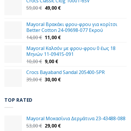
Crocs Classic Clog 10001-6SV
Original
Η
59,00
€
49,00
€
price
τρέχουσα
was:
τιμή
Mayoral Βρακάκι φρου-φρου για κορίτσι
59,00 €.
είναι:
Better Cotton 24-09698-077 Εκρού
49,00 €.
Original
Η
14,00
€
11,00
€
price
τρέχουσα
Mayoral Καλσόν με φρου-φρου 0 έως 18
was:
τιμή
Μηνών 11-09415-091
14,00 €.
είναι:
Original
Η
10,00
€
9,00
€
11,00 €.
price
τρέχουσα
Crocs Bayaband Sandal 205400-5PR
was:
τιμή
Original
Η
39,00
€
10,00 €.
30,00
είναι:
€
price
τρέχουσα
9,00 €.
was:
τιμή
39,00 €.
είναι:
TOP RATED
30,00 €.
Mayoral Μοκασίνια Δερμάτινα 23-43488-088
Original
Η
53,00
€
29,00
€