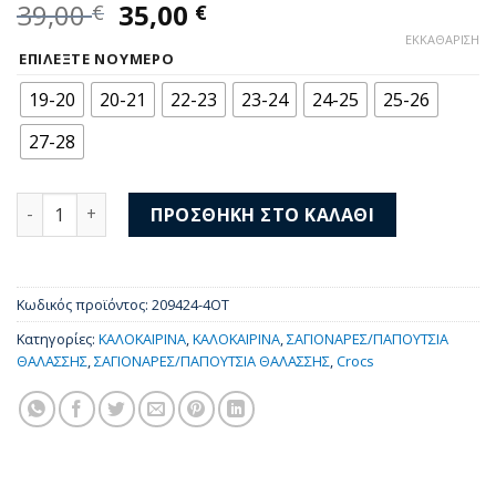
Original
Η
39,00
35,00
€
€
price
τρέχουσα
ΕΚΚΑΘΆΡΙΣΗ
was:
τιμή
ΕΠΙΛΈΞΤΕ ΝΟΎΜΕΡΟ
39,00 €.
είναι:
19-20
20-21
22-23
23-24
24-25
25-26
35,00 €.
27-28
Crocs Crocband Cruiser Sandal T 209424-4OT ποσότητα
ΠΡΟΣΘΉΚΗ ΣΤΟ ΚΑΛΆΘΙ
Κωδικός προϊόντος:
209424-4OT
Κατηγορίες:
ΚΑΛΟΚΑΙΡΙΝΑ
,
ΚΑΛΟΚΑΙΡΙΝΑ
,
ΣΑΓΙΟΝΑΡΕΣ/ΠΑΠΟΥΤΣΙΑ
ΘΑΛΑΣΣΗΣ
,
ΣΑΓΙΟΝΑΡΕΣ/ΠΑΠΟΥΤΣΙΑ ΘΑΛΑΣΣΗΣ
,
Crocs