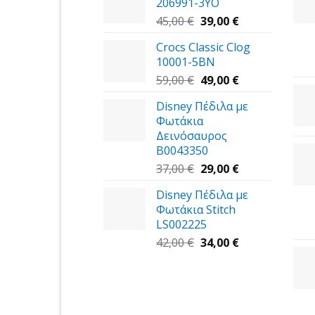
206991-3YΟ
Original
Η
45,00
€
39,00
€
price
τρέχουσα
Crocs Classic Clog
was:
τιμή
10001-5BN
45,00 €.
είναι:
Original
39,00 €.
Η
59,00
€
49,00
€
price
τρέχουσα
Disney Πέδιλα με
was:
τιμή
Φωτάκια
59,00 €.
είναι:
Δεινόσαυρος
49,00 €.
B0043350
Original
Η
37,00
€
29,00
€
price
τρέχουσα
Disney Πέδιλα με
was:
τιμή
Φωτάκια Stitch
37,00 €.
είναι:
LS002225
29,00 €.
Original
Η
42,00
€
34,00
€
price
τρέχουσα
was:
τιμή
42,00 €.
είναι:
34,00 €.