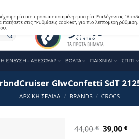
αρέχουμε μία πιο προσωποποιημένη εμπειρία. Επιλέγοντας "Αποδ
 πατήσετε στις "Ρυθμίσεις cookies", για πιο λεπτομερή ρύθμιση.
του
.
Η ΕΝΔΥΣΗ – ΑΞΕΣΟΥΑΡ
ΒΟΛΤΑ
ΠΑΙΧΝΙΔΙ
ΣΠΙΤΙ
CrbndCruiser GlwConfetti SdT 212
ΑΡΧΙΚΉ ΣΕΛΊΔΑ
/
BRANDS
/
CROCS
Original
Η
44,00
39,00
€
€
price
τρ