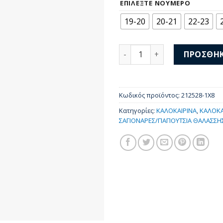
was:
τι
ΕΠΙΛΈΞΤΕ ΝΟΎΜΕΡΟ
44,00 €.
είν
19-20
20-21
22-23
39,
Crocs CrbndCruiser GlwConf
ΠΡΟΣΘΉΚ
Κωδικός προϊόντος:
212528-1Χ8
Κατηγορίες:
ΚΑΛΟΚΑΙΡΙΝΑ
,
ΚΑΛΟΚΑ
ΣΑΓΙΟΝΑΡΕΣ/ΠΑΠΟΥΤΣΙΑ ΘΑΛΑΣΣΗ