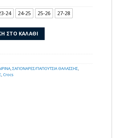
μή
αι:
23-24
24-25
25-26
27-28
00 €.
etti SdT 212528-1Χ8 ποσότητα
Η ΣΤΟ ΚΑΛΆΘΙ
ΙΡΙΝΑ
,
ΣΑΓΙΟΝΑΡΕΣ/ΠΑΠΟΥΤΣΙΑ ΘΑΛΑΣΣΗΣ
,
Σ
,
Crocs