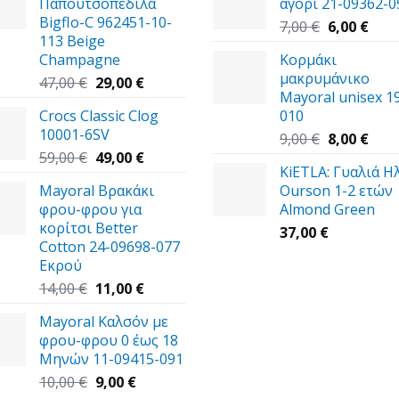
Παπουτσοπέδιλα
αγόρι 21-09362-0
Bigflo-C 962451-10-
Original
Η
7,00
€
6,00
€
113 Beige
price
τρέ
Champagne
Κορμάκι
was:
τιμή
μακρυμάνικο
Original
Η
7,00 €.
είναι
47,00
€
29,00
€
Mayoral unisex 1
price
τρέχουσα
6,00 
Crocs Classic Clog
010
was:
τιμή
10001-6SV
47,00 €.
είναι:
Original
Η
9,00
€
8,00
€
Original
29,00 €.
Η
price
τρέ
59,00
€
49,00
€
KiETLA: Γυαλιά Η
price
τρέχουσα
was:
τιμή
Mayoral Βρακάκι
Ourson 1-2 ετών
was:
τιμή
9,00 €.
είναι
φρου-φρου για
Almond Green
59,00 €.
είναι:
8,00 
κορίτσι Better
49,00 €.
37,00
€
Cotton 24-09698-077
Εκρού
Original
Η
14,00
€
11,00
€
price
τρέχουσα
Mayoral Καλσόν με
was:
τιμή
φρου-φρου 0 έως 18
14,00 €.
είναι:
Μηνών 11-09415-091
11,00 €.
Original
Η
10,00
€
9,00
€