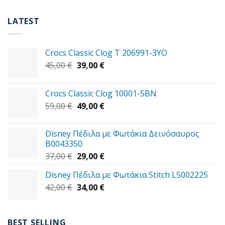
LATEST
Crocs Classic Clog T 206991-3YΟ
Original
Η
45,00
€
39,00
€
price
τρέχουσα
was:
τιμή
Crocs Classic Clog 10001-5BN
45,00 €.
είναι:
Original
Η
59,00
€
49,00
€
39,00 €.
price
τρέχουσα
was:
τιμή
Disney Πέδιλα με Φωτάκια Δεινόσαυρος
59,00 €.
είναι:
B0043350
49,00 €.
Original
Η
37,00
€
29,00
€
price
τρέχουσα
Disney Πέδιλα με Φωτάκια Stitch LS002225
was:
τιμή
Original
Η
42,00
€
37,00 €.
34,00
€
είναι:
price
τρέχουσα
29,00 €.
was:
τιμή
42,00 €.
είναι:
BEST SELLING