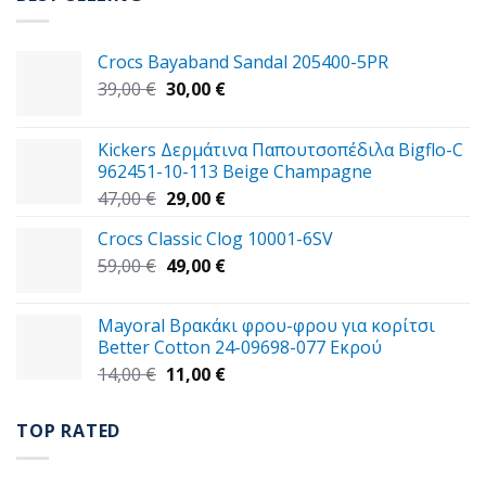
34,00 €.
Crocs Bayaband Sandal 205400-5PR
Original
Η
39,00
€
30,00
€
price
τρέχουσα
was:
τιμή
Kickers Δερμάτινα Παπουτσοπέδιλα Bigflo-C
39,00 €.
είναι:
962451-10-113 Beige Champagne
30,00 €.
Original
Η
47,00
€
29,00
€
price
τρέχουσα
Crocs Classic Clog 10001-6SV
was:
τιμή
Original
Η
59,00
€
47,00 €.
49,00
€
είναι:
price
τρέχουσα
29,00 €.
was:
τιμή
Mayoral Βρακάκι φρου-φρου για κορίτσι
59,00 €.
είναι:
Better Cotton 24-09698-077 Εκρού
49,00 €.
Original
Η
14,00
€
11,00
€
price
τρέχουσα
was:
τιμή
TOP RATED
14,00 €.
είναι:
11,00 €.