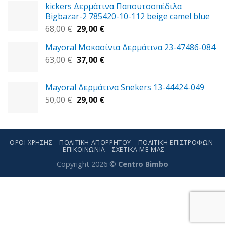
kickers Δερμάτινα Παπουτσοπέδιλα
Bigbazar-2 785420-10-112 beige camel blue
Original
Η
68,00
€
29,00
€
price
τρέχουσα
Mayoral Μοκασίνια Δερμάτινα 23-47486-084
was:
τιμή
Original
Η
63,00
€
68,00 €.
37,00
€
είναι:
price
τρέχουσα
29,00 €.
was:
τιμή
Mayoral Δερμάτινα Snekers 13-44424-049
63,00 €.
είναι:
Original
Η
50,00
€
29,00
€
37,00 €.
price
τρέχουσα
was:
τιμή
50,00 €.
είναι:
29,00 €.
ΌΡΟΙ ΧΡΉΣΗΣ
ΠΟΛΙΤΙΚΉ ΑΠΟΡΡΉΤΟΥ
ΠΟΛΙΤΙΚΉ ΕΠΙΣΤΡΟΦΏΝ
ΕΠΙΚΟΙΝΩΝΊΑ
ΣΧΕΤΙΚΑ ΜΕ ΜΑΣ
Copyright 2026 ©
Centro Bimbo