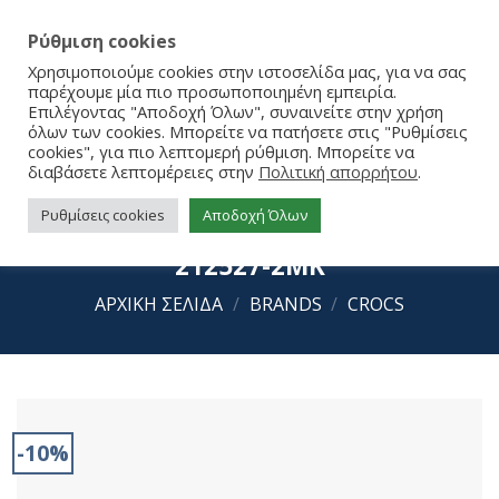
Ρύθμιση cookies
Χρησιμοποιούμε cookies στην ιστοσελίδα μας, για να σας
παρέχουμε μία πιο προσωποποιημένη εμπειρία.
Επιλέγοντας "Αποδοχή Όλων", συναινείτε στην χρήση
όλων των cookies. Μπορείτε να πατήσετε στις "Ρυθμίσεις
cookies", για πιο λεπτομερή ρύθμιση. Μπορείτε να
διαβάσετε λεπτομέρειες στην
Πολιτική απορρήτου
.
Ρυθμίσεις cookies
Αποδοχή Όλων
Crocs CrbndCruiser GlwConfetti SdK
212527-2MK
ΑΡΧΙΚΉ ΣΕΛΊΔΑ
/
BRANDS
/
CROCS
-10%