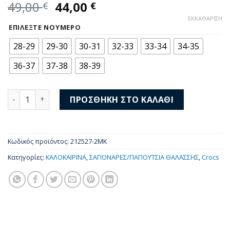
Original
Η
49,00
44,00
€
€
price
τρέχουσα
ΕΚΚΑΘΆΡΙΣΗ
was:
τιμή
ΕΠΙΛΈΞΤΕ ΝΟΎΜΕΡΟ
49,00 €.
είναι:
28-29
29-30
30-31
32-33
33-34
34-35
44,00 €.
36-37
37-38
38-39
Crocs CrbndCruiser GlwConfetti SdK 212527-2MK ποσότητα
ΠΡΟΣΘΉΚΗ ΣΤΟ ΚΑΛΆΘΙ
Κωδικός προϊόντος:
212527-2MK
Κατηγορίες:
ΚΑΛΟΚΑΙΡΙΝΑ
,
ΣΑΓΙΟΝΑΡΕΣ/ΠΑΠΟΥΤΣΙΑ ΘΑΛΑΣΣΗΣ
,
Crocs