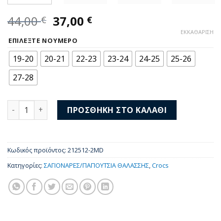
Original
Η
44,00
37,00
€
€
price
τρέχουσα
ΕΚΚΑΘΆΡΙΣΗ
was:
τιμή
ΕΠΙΛΈΞΤΕ ΝΟΎΜΕΡΟ
44,00 €.
είναι:
19-20
20-21
22-23
23-24
24-25
25-26
37,00 €.
27-28
Crocs ClscDnmFlwrAdjBackstrapClogT 212512-2MD ποσότη
ΠΡΟΣΘΉΚΗ ΣΤΟ ΚΑΛΆΘΙ
Κωδικός προϊόντος:
212512-2MD
Κατηγορίες:
ΣΑΓΙΟΝΑΡΕΣ/ΠΑΠΟΥΤΣΙΑ ΘΑΛΑΣΣΗΣ
,
Crocs