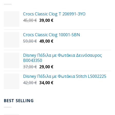
Crocs Classic Clog T 206991-3YΟ
Original
Η
45,00
€
39,00
€
price
τρέχουσα
was:
τιμή
Crocs Classic Clog 10001-5BN
45,00 €.
είναι:
Original
Η
59,00
€
49,00
€
39,00 €.
price
τρέχουσα
was:
τιμή
Disney Πέδιλα με Φωτάκια Δεινόσαυρος
59,00 €.
είναι:
B0043350
49,00 €.
Original
Η
37,00
€
29,00
€
price
τρέχουσα
Disney Πέδιλα με Φωτάκια Stitch LS002225
was:
τιμή
Original
Η
42,00
€
37,00 €.
34,00
€
είναι:
price
τρέχουσα
29,00 €.
was:
τιμή
42,00 €.
είναι:
BEST SELLING
34,00 €.