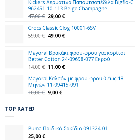
Kickers Δερμάτινα Παπουτσοπέδιλα Bigflo-C
962451-10-113 Beige Champagne
Original
Η
47,00
€
29,00
€
price
τρέχουσα
Crocs Classic Clog 10001-6SV
was:
τιμή
Original
Η
59,00
€
47,00 €.
49,00
€
είναι:
price
τρέχουσα
29,00 €.
was:
τιμή
Mayoral Βρακάκι φρου-φρου για κορίτσι
59,00 €.
είναι:
Better Cotton 24-09698-077 Εκρού
49,00 €.
Original
Η
14,00
€
11,00
€
price
τρέχουσα
Mayoral Καλσόν με φρου-φρου 0 έως 18
was:
τιμή
Μηνών 11-09415-091
14,00 €.
είναι:
Original
Η
10,00
€
9,00
€
11,00 €.
price
τρέχουσα
was:
τιμή
TOP RATED
10,00 €.
είναι:
9,00 €.
Puma Παιδικό Σακίδιο 091324-01
25,00
€