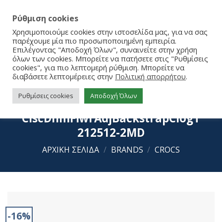
Ρύθμιση cookies
Χρησιμοποιούμε cookies στην ιστοσελίδα μας, για να σας
παρέχουμε μία πιο προσωποποιημένη εμπειρία.
Επιλέγοντας "Αποδοχή Όλων", συναινείτε στην χρήση
όλων των cookies. Μπορείτε να πατήσετε στις "Ρυθμίσεις
cookies", για πιο λεπτομερή ρύθμιση. Μπορείτε να
διαβάσετε λεπτομέρειες στην
Πολιτική απορρήτου
.
Ρυθμίσεις cookies
Αποδοχή Όλων
Crocs
ClscDnmFlwrAdjBackstrapClogT
212512-2MD
ΑΡΧΙΚΉ ΣΕΛΊΔΑ
/
BRANDS
/
CROCS
-16%