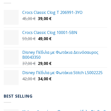
Crocs Classic Clog T 206991-3YΟ
Original
Η
45,00
€
39,00
€
price
τρέχουσα
was:
τιμή
Crocs Classic Clog 10001-5BN
45,00 €.
είναι:
Original
Η
59,00
€
49,00
€
39,00 €.
price
τρέχουσα
was:
τιμή
Disney Πέδιλα με Φωτάκια Δεινόσαυρος
59,00 €.
είναι:
B0043350
49,00 €.
Original
Η
37,00
€
29,00
€
price
τρέχουσα
Disney Πέδιλα με Φωτάκια Stitch LS002225
was:
τιμή
Original
Η
42,00
€
37,00 €.
34,00
€
είναι:
price
τρέχουσα
29,00 €.
was:
τιμή
42,00 €.
είναι:
BEST SELLING
34,00 €.