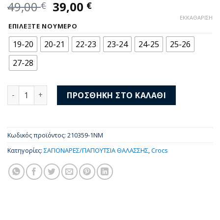
Original
Η
49,00
39,00
€
€
price
τρέχουσα
ΕΚΚΑΘΆΡΙΣΗ
was:
τιμή
ΕΠΙΛΈΞΤΕ ΝΟΎΜΕΡΟ
49,00 €.
είναι:
19-20
20-21
22-23
23-24
24-25
25-26
39,00 €.
27-28
Crocs Classic Rocket Ship Clog t 210359-1NM ποσότητα
ΠΡΟΣΘΉΚΗ ΣΤΟ ΚΑΛΆΘΙ
Κωδικός προϊόντος:
210359-1NM
Κατηγορίες:
ΣΑΓΙΟΝΑΡΕΣ/ΠΑΠΟΥΤΣΙΑ ΘΑΛΑΣΣΗΣ
,
Crocs