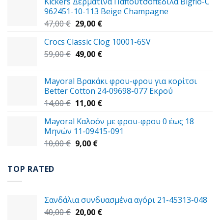
Kickers Δερμάτινα Παπουτσοπέδιλα Bigflo-C
962451-10-113 Beige Champagne
Original
Η
47,00
€
29,00
€
price
τρέχουσα
Crocs Classic Clog 10001-6SV
was:
τιμή
Original
Η
59,00
€
47,00 €.
49,00
€
είναι:
price
τρέχουσα
29,00 €.
was:
τιμή
Mayoral Βρακάκι φρου-φρου για κορίτσι
59,00 €.
είναι:
Better Cotton 24-09698-077 Εκρού
49,00 €.
Original
Η
14,00
€
11,00
€
price
τρέχουσα
Mayoral Καλσόν με φρου-φρου 0 έως 18
was:
τιμή
Μηνών 11-09415-091
14,00 €.
είναι:
Original
Η
10,00
€
9,00
€
11,00 €.
price
τρέχουσα
was:
τιμή
TOP RATED
10,00 €.
είναι:
9,00 €.
Σανδάλια συνδυασμένα αγόρι 21-45313-048
Original
Η
40,00
€
20,00
€