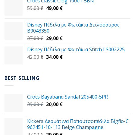
Crocs Classic Clog 10001-5BN
45,00 €.
είναι:
Original
Η
59,00
€
49,00
€
39,00 €.
price
τρέχουσα
was:
τιμή
Disney Πέδιλα με Φωτάκια Δεινόσαυρος
59,00 €.
είναι:
B0043350
49,00 €.
Original
Η
37,00
€
29,00
€
price
τρέχουσα
Disney Πέδιλα με Φωτάκια Stitch LS002225
was:
τιμή
Original
Η
42,00
€
37,00 €.
34,00
€
είναι:
price
τρέχουσα
29,00 €.
was:
τιμή
42,00 €.
είναι:
BEST SELLING
34,00 €.
Crocs Bayaband Sandal 205400-5PR
Original
Η
39,00
€
30,00
€
price
τρέχουσα
was:
τιμή
Kickers Δερμάτινα Παπουτσοπέδιλα Bigflo-C
39,00 €.
είναι:
962451-10-113 Beige Champagne
30,00 €.
Original
Η
47,00
€
29,00
€