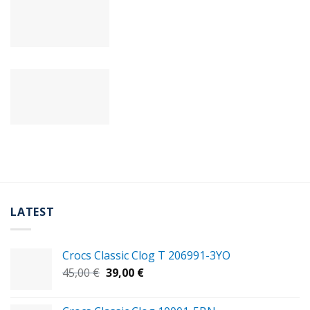
LATEST
Crocs Classic Clog T 206991-3YΟ
Original
Η
45,00
€
39,00
€
price
τρέχουσα
was:
τιμή