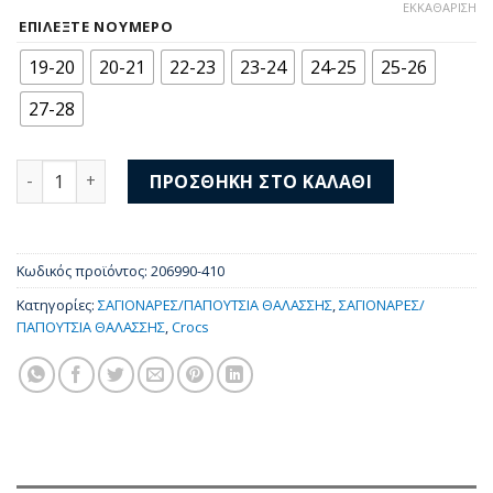
price
τρέχουσα
ΕΚΚΑΘΆΡΙΣΗ
was:
τιμή
ΕΠΙΛΈΞΤΕ ΝΟΎΜΕΡΟ
39,00 €.
είναι:
19-20
20-21
22-23
23-24
24-25
25-26
34,00 €.
27-28
Crocs Classic Clog T 206990-410 ποσότητα
ΠΡΟΣΘΉΚΗ ΣΤΟ ΚΑΛΆΘΙ
Κωδικός προϊόντος:
206990-410
Κατηγορίες:
ΣΑΓΙΟΝΑΡΕΣ/ΠΑΠΟΥΤΣΙΑ ΘΑΛΑΣΣΗΣ
,
ΣΑΓΙΟΝΑΡΕΣ/
ΠΑΠΟΥΤΣΙΑ ΘΑΛΑΣΣΗΣ
,
Crocs