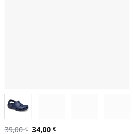
Original
Η
39,00
34,00
€
€