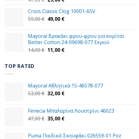
price
τρέχουσα
Crocs Classic Clog 10001-6SV
was:
τιμή
Original
Η
59,00
€
47,00 €.
49,00
€
είναι:
price
τρέχουσα
29,00 €.
was:
τιμή
Mayoral Βρακάκι φρου-φρου για κορίτσι
59,00 €.
είναι:
Better Cotton 24-09698-077 Εκρού
49,00 €.
Original
Η
14,00
€
11,00
€
price
τρέχουσα
was:
τιμή
TOP RATED
14,00 €.
είναι:
11,00 €.
Mayoral Αθλητικά 15-46578-077
Original
Η
53,00
€
32,00
€
price
τρέχουσα
was:
τιμή
Fenecia Μπαλαρίνα Λουστρίνι 46023
53,00 €.
είναι:
Original
Η
47,00
€
35,00
€
32,00 €.
price
τρέχουσα
was:
τιμή
Puma Παιδικό Σκουφάκι 026559-01 Poz
47,00 €.
είναι: