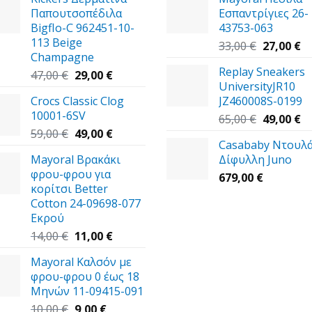
Παπουτσοπέδιλα
Εσπαντρίγιες 26-
Bigflo-C 962451-10-
43753-063
113 Beige
Original
Η
33,00
€
27,00
€
Champagne
price
τ
Replay Sneakers
Original
Η
was:
τι
47,00
€
29,00
€
UniversityJR10
price
τρέχουσα
33,00 €.
εί
Crocs Classic Clog
JZ460008S-0199
was:
τιμή
27
10001-6SV
47,00 €.
είναι:
Original
Η
65,00
€
49,00
€
Original
29,00 €.
Η
price
τ
59,00
€
49,00
€
Casababy Ντουλ
price
τρέχουσα
was:
τι
Mayoral Βρακάκι
Δίφυλλη Juno
was:
τιμή
65,00 €.
εί
φρου-φρου για
59,00 €.
είναι:
49
679,00
€
κορίτσι Better
49,00 €.
Cotton 24-09698-077
Εκρού
Original
Η
14,00
€
11,00
€
price
τρέχουσα
Mayoral Καλσόν με
was:
τιμή
φρου-φρου 0 έως 18
14,00 €.
είναι:
Μηνών 11-09415-091
11,00 €.
Original
Η
10,00
€
9,00
€