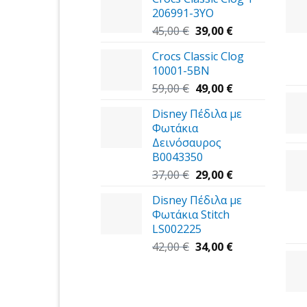
206991-3YΟ
Original
Η
45,00
€
39,00
€
price
τρέχουσα
Crocs Classic Clog
was:
τιμή
10001-5BN
45,00 €.
είναι:
Original
39,00 €.
Η
59,00
€
49,00
€
price
τρέχουσα
Disney Πέδιλα με
was:
τιμή
Φωτάκια
59,00 €.
είναι:
Δεινόσαυρος
49,00 €.
B0043350
Original
Η
37,00
€
29,00
€
price
τρέχουσα
Disney Πέδιλα με
was:
τιμή
Φωτάκια Stitch
37,00 €.
είναι:
LS002225
29,00 €.
Original
Η
42,00
€
34,00
€
price
τρέχουσα
was:
τιμή
42,00 €.
είναι:
34,00 €.